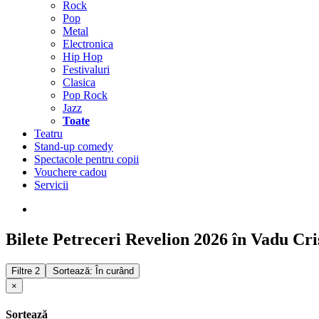
Rock
Pop
Metal
Electronica
Hip Hop
Festivaluri
Clasica
Pop Rock
Jazz
Toate
Teatru
Stand-up comedy
Spectacole pentru copii
Vouchere cadou
Servicii
Bilete Petreceri Revelion 2026 în Vadu Cri
Filtre
2
Sortează: În curând
×
Sortează