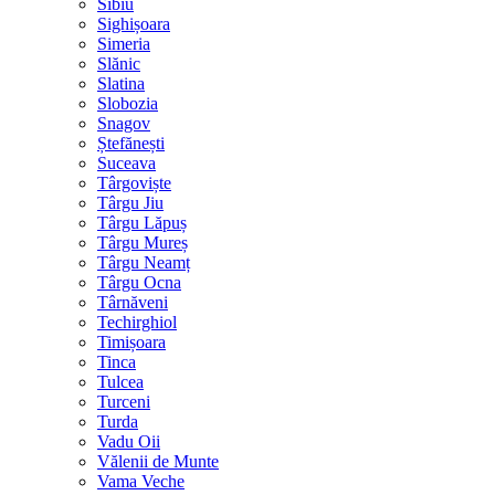
Sibiu
Sighișoara
Simeria
Slănic
Slatina
Slobozia
Snagov
Ștefănești
Suceava
Târgoviște
Târgu Jiu
Târgu Lăpuș
Târgu Mureș
Târgu Neamț
Târgu Ocna
Târnăveni
Techirghiol
Timișoara
Tinca
Tulcea
Turceni
Turda
Vadu Oii
Vălenii de Munte
Vama Veche