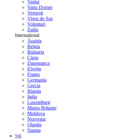
Vaslui
Vatra Dornei
Vernești
Vișeu de Sus
Voluntari
Zalău
Internațional
Austria
Belgia
Bulgaria
Cipru
Danemarca
Elveția
Franța
Germania
Grecia
Irlanda
Italia
Luxemburg
Marea Britanie
Moldova
Norvegia
Olanda
Spania
Stil