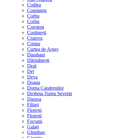
Codlea
Constanța
Corbu
Corbu
Coroieni
Costinești
Craiova
Cristur
Curtea de Argeș
Darabani
Dărmănești
Deal
Dej
Deva
Doaga
Dorna Candrenilor
Drobeta-Turnu Severin
Durușa
Filiași
Florești
Florești
Focșani
Galați
Ghimbav
Giurgiu