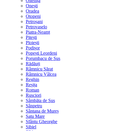
Oltenița
Onești
Oradea
Otopeni
Petroșani
Petrovaselo
Piatra-Neamț
Pitești
Ploiești
Podișor
Popești Leordeni
Porumbacu de Sus
Rădăuți
Râmnicu Sărat
Râmnicu Vâlcea
Reghin
Reșița
Roman
Rusciori
Sâmbăta de Sus
Sânpetru
Sântana de Mureș
Satu Mare
Sfântu Gheorghe
Sibiel