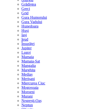
Grădiștea
Greci
Grid
Gura Humorului
Gura Vadului
Hunedoara
Huși
Iași
Ieud
Însurăței
Jupiter
Lugoj
Mamaia
Mamaia-Sat
Mangalia
Marghita
Mediaș
Merișani
Miercurea Ciuc
Mogoșoaia
Moroeni
Murani
Negrești-Oaș
Neptun