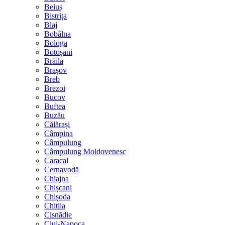
Beiuș
Bistrița
Blaj
Bobâlna
Bologa
Botoșani
Brăila
Brașov
Breb
Brezoi
Bucov
Buftea
Buzău
Călărași
Câmpina
Câmpulung
Câmpulung Moldovenesc
Caracal
Cernavodă
Chiajna
Chișcani
Chișoda
Chitila
Cisnădie
Cluj-Napoca