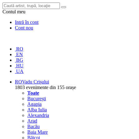
Contul meu
Intră în cont
Cont nou
RO
EN
BG
HU
UA
RO
Vadu Crișului
1803 evenimente din 155 orașe
Toate
București
Agapia
Alba Iulia
Alexandria
Arad
Bacău
Baia Mare
Băicoi