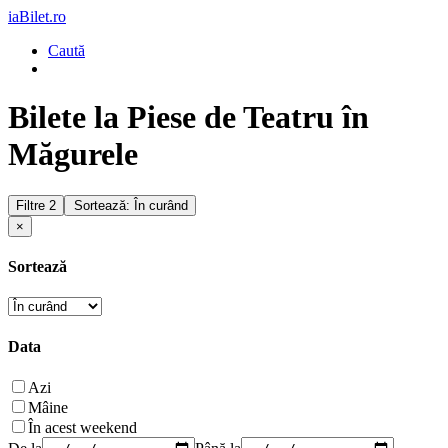
iaBilet.ro
Caută
Bilete la Piese de Teatru în
Măgurele
Filtre
2
Sortează: În curând
×
Sortează
Data
Azi
Mâine
În acest weekend
De la
Până la