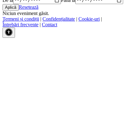
Resetează
Niciun eveniment găsit.
Termeni și condiții
|
Confidențialitate
|
Cookie-uri
|
Întrebări frecvente
|
Contact