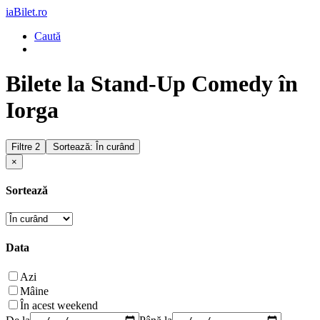
iaBilet.ro
Caută
Bilete la Stand-Up Comedy în
Iorga
Filtre
2
Sortează: În curând
×
Sortează
Data
Azi
Mâine
În acest weekend
De la
Până la