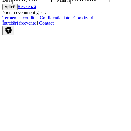
Resetează
Niciun eveniment găsit.
Termeni și condiții
|
Confidențialitate
|
Cookie-uri
|
Întrebări frecvente
|
Contact