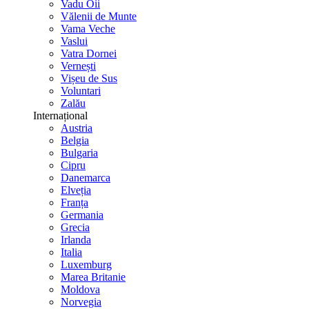
Vadu Oii
Vălenii de Munte
Vama Veche
Vaslui
Vatra Dornei
Vernești
Vișeu de Sus
Voluntari
Zalău
Internațional
Austria
Belgia
Bulgaria
Cipru
Danemarca
Elveția
Franța
Germania
Grecia
Irlanda
Italia
Luxemburg
Marea Britanie
Moldova
Norvegia