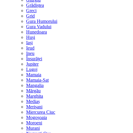
Grădiștea
Greci
Grid
Gura Humorului
Gura Vadului
Hunedoara
Huși
Iași
Ieud
Ineu
Însurăței
Jupiter
Lugoj
Mamaia
Mamaia-Sat
Mangalia
Mărgău
Marghita
Mediaș
Merișani
Miercurea Ciuc
Mogoșoaia
Moroeni
Murani