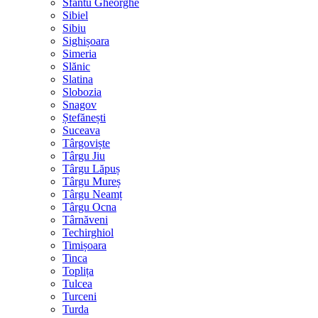
Sfântu Gheorghe
Sibiel
Sibiu
Sighișoara
Simeria
Slănic
Slatina
Slobozia
Snagov
Ștefănești
Suceava
Târgoviște
Târgu Jiu
Târgu Lăpuș
Târgu Mureș
Târgu Neamț
Târgu Ocna
Târnăveni
Techirghiol
Timișoara
Tinca
Toplița
Tulcea
Turceni
Turda