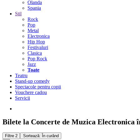
Olanda
Spania
Stil
Rock
Pop
Metal
Electronica
Hip Hop
Festivaluri
Clasica
Pop Rock
Jazz
Toate
Teatru
Stand-up comedy
Spectacole pentru copii
Vouchere cadou
Servicii
Bilete la Concerte de Muzica Electronica î
Filtre
2
Sortează: În curând