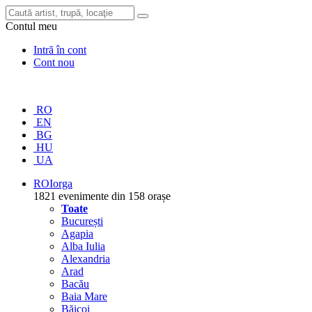
Contul meu
Intră în cont
Cont nou
RO
EN
BG
HU
UA
RO
Iorga
1821 evenimente din 158 orașe
Toate
București
Agapia
Alba Iulia
Alexandria
Arad
Bacău
Baia Mare
Băicoi