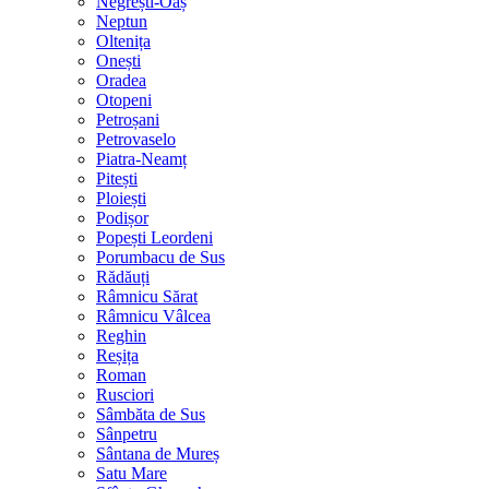
Negrești-Oaș
Neptun
Oltenița
Onești
Oradea
Otopeni
Petroșani
Petrovaselo
Piatra-Neamț
Pitești
Ploiești
Podișor
Popești Leordeni
Porumbacu de Sus
Rădăuți
Râmnicu Sărat
Râmnicu Vâlcea
Reghin
Reșița
Roman
Rusciori
Sâmbăta de Sus
Sânpetru
Sântana de Mureș
Satu Mare