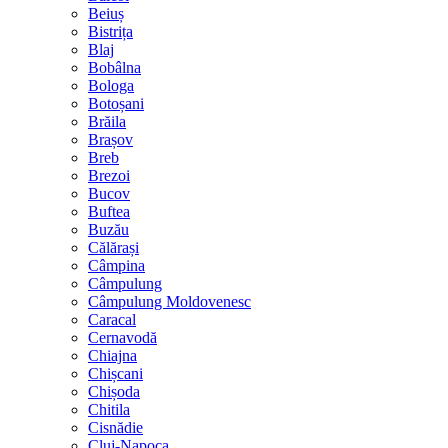
Beiuș
Bistrița
Blaj
Bobâlna
Bologa
Botoșani
Brăila
Brașov
Breb
Brezoi
Bucov
Buftea
Buzău
Călărași
Câmpina
Câmpulung
Câmpulung Moldovenesc
Caracal
Cernavodă
Chiajna
Chișcani
Chișoda
Chitila
Cisnădie
Cluj-Napoca