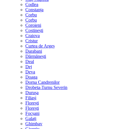
Codlea
Constanța
Corbu
Corbu
Coroieni
Costinești
Craiova
Cristur
Curtea de Argeș
Darabani
Dărmănești
Deal
Dej
Deva
Doaga
Dorna Candrenilor
Drobeta-Turnu Severin
Durușa
Filiași
Florești
Florești
Focșani
Galați
Ghimbav
Giurgiu