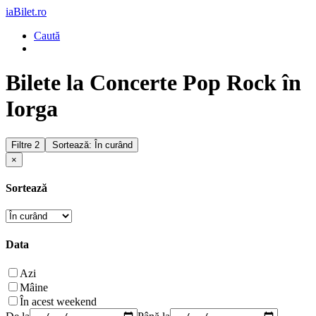
iaBilet.ro
Caută
Bilete la Concerte Pop Rock în
Iorga
Filtre
2
Sortează: În curând
×
Sortează
Data
Azi
Mâine
În acest weekend
De la
Până la