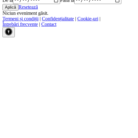
Resetează
Niciun eveniment găsit.
Termeni și condiții
|
Confidențialitate
|
Cookie-uri
|
Întrebări frecvente
|
Contact