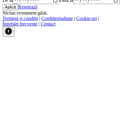
Resetează
Niciun eveniment găsit.
Termeni și condiții
|
Confidențialitate
|
Cookie-uri
|
Întrebări frecvente
|
Contact