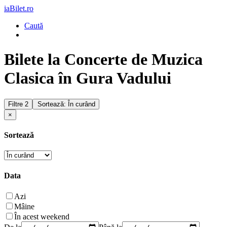
iaBilet.ro
Caută
Bilete la Concerte de Muzica
Clasica în Gura Vadului
Filtre
2
Sortează: În curând
×
Sortează
Data
Azi
Mâine
În acest weekend
De la
Până la