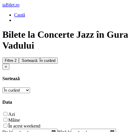
iaBilet.ro
Caută
Bilete la Concerte Jazz în Gura
Vadului
Filtre
2
Sortează: În curând
×
Sortează
Data
Azi
Mâine
În acest weekend
De la
Până la