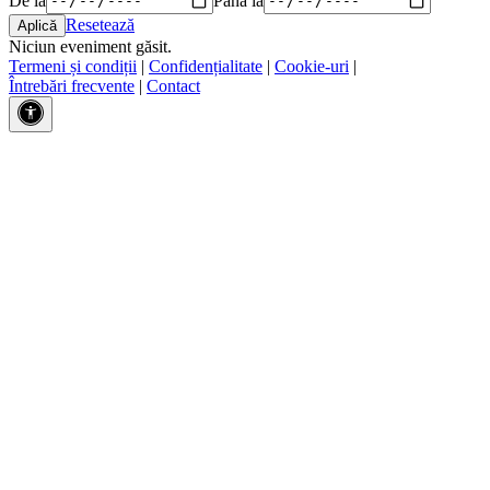
Resetează
Niciun eveniment găsit.
Termeni și condiții
|
Confidențialitate
|
Cookie-uri
|
Întrebări frecvente
|
Contact