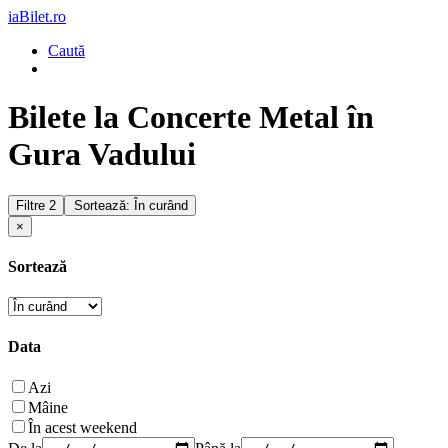
iaBilet.ro
Caută
Bilete la Concerte Metal în
Gura Vadului
Filtre
2
Sortează: În curând
×
Sortează
Data
Azi
Mâine
În acest weekend
De la
Până la