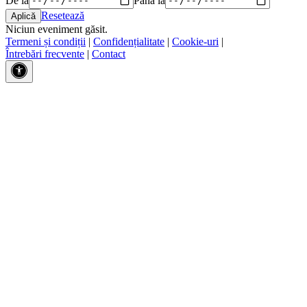
Resetează
Niciun eveniment găsit.
Termeni și condiții
|
Confidențialitate
|
Cookie-uri
|
Întrebări frecvente
|
Contact