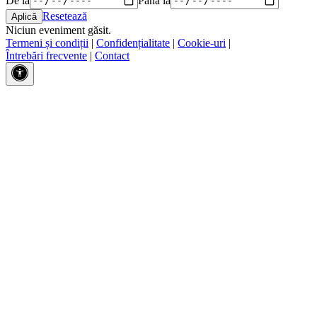
Resetează
Niciun eveniment găsit.
Termeni și condiții
|
Confidențialitate
|
Cookie-uri
|
Întrebări frecvente
|
Contact