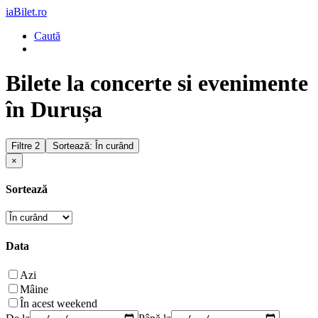
iaBilet.ro
Caută
Bilete la concerte si evenimente
în Durușa
Filtre
2
Sortează: În curând
×
Sortează
Data
Azi
Mâine
În acest weekend
De la
Până la