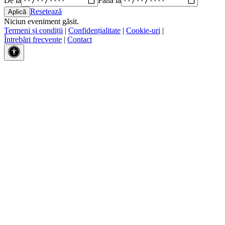
Resetează
Niciun eveniment găsit.
Termeni și condiții
|
Confidențialitate
|
Cookie-uri
|
Întrebări frecvente
|
Contact