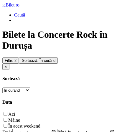
iaBilet.ro
Caută
Bilete la Concerte Rock în
Durușa
Filtre
2
Sortează: În curând
×
Sortează
Data
Azi
Mâine
În acest weekend
De la
Până la