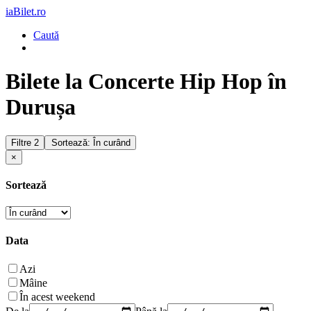
iaBilet.ro
Caută
Bilete la Concerte Hip Hop în
Durușa
Filtre
2
Sortează: În curând
×
Sortează
Data
Azi
Mâine
În acest weekend
De la
Până la