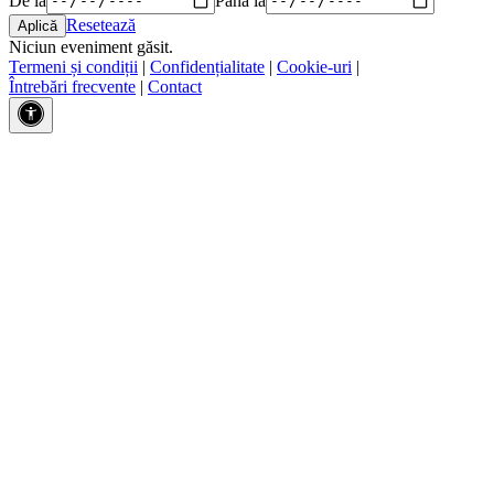
Resetează
Niciun eveniment găsit.
Termeni și condiții
|
Confidențialitate
|
Cookie-uri
|
Întrebări frecvente
|
Contact