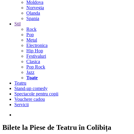
Moldova
Norvegia
Olanda
Spania
Stil
Rock
Pop
Metal
Electronica
Hip Hop
Festivaluri
Clasica
Pop Rock
Jazz
Toate
Teatru
Stand-up comedy
Spectacole pentru copii
Vouchere cadou
Servicii
Bilete la Piese de Teatru în Colibița