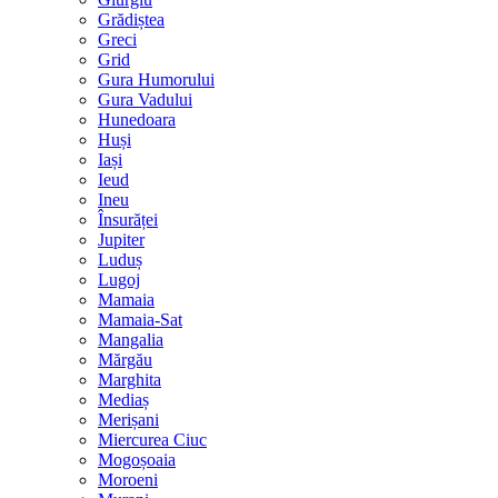
Grădiștea
Greci
Grid
Gura Humorului
Gura Vadului
Hunedoara
Huși
Iași
Ieud
Ineu
Însurăței
Jupiter
Luduș
Lugoj
Mamaia
Mamaia-Sat
Mangalia
Mărgău
Marghita
Mediaș
Merișani
Miercurea Ciuc
Mogoșoaia
Moroeni