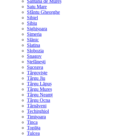
Sântana de Mureș
Satu Mare
Sfântu Gheorghe
Sibiel
Sibiu
Sighișoara
Simeria
Slănic
Slatina
Slobozia
Snagov
Ștefănești
Suceava
Târgoviște
Târgu Jiu
Târgu Lăpuș
Târgu Mureș
Târgu Neamț
Târgu Ocna
Târnăveni
Techirghiol
Timișoara
Tinca
Toplița
Tulcea