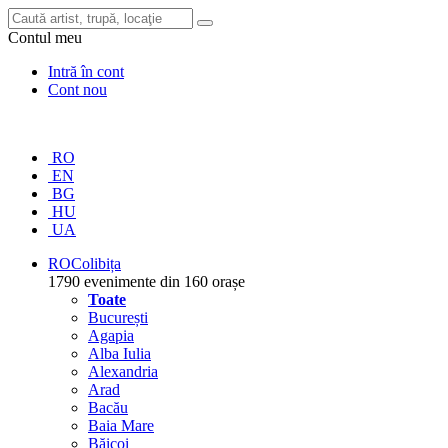
Contul meu
Intră în cont
Cont nou
RO
EN
BG
HU
UA
RO
Colibița
1790 evenimente din 160 orașe
Toate
București
Agapia
Alba Iulia
Alexandria
Arad
Bacău
Baia Mare
Băicoi