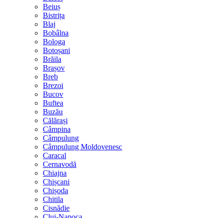
Beiuș
Bistrița
Blaj
Bobâlna
Bologa
Botoșani
Brăila
Brașov
Breb
Brezoi
Bucov
Buftea
Buzău
Călărași
Câmpina
Câmpulung
Câmpulung Moldovenesc
Caracal
Cernavodă
Chiajna
Chișcani
Chișoda
Chitila
Cisnădie
Cluj-Napoca