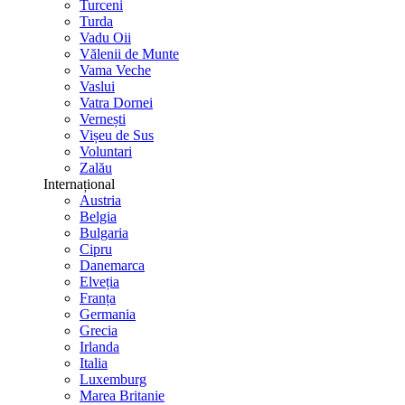
Turceni
Turda
Vadu Oii
Vălenii de Munte
Vama Veche
Vaslui
Vatra Dornei
Vernești
Vișeu de Sus
Voluntari
Zalău
Internațional
Austria
Belgia
Bulgaria
Cipru
Danemarca
Elveția
Franța
Germania
Grecia
Irlanda
Italia
Luxemburg
Marea Britanie