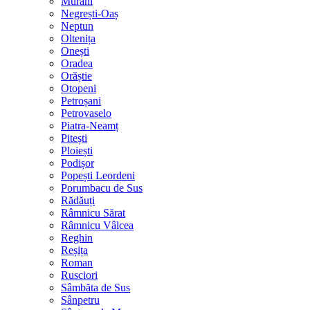
Murani
Negrești-Oaș
Neptun
Oltenița
Onești
Oradea
Orăștie
Otopeni
Petroșani
Petrovaselo
Piatra-Neamț
Pitești
Ploiești
Podișor
Popești Leordeni
Porumbacu de Sus
Rădăuți
Râmnicu Sărat
Râmnicu Vâlcea
Reghin
Reșița
Roman
Rusciori
Sâmbăta de Sus
Sânpetru