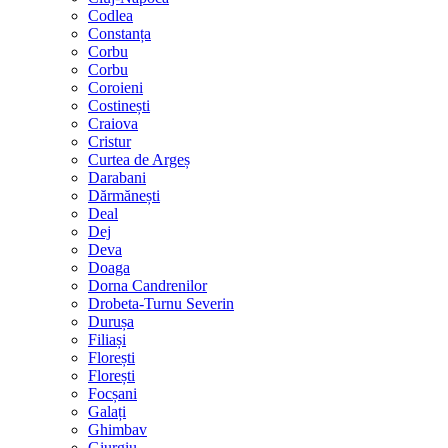
Codlea
Constanța
Corbu
Corbu
Coroieni
Costinești
Craiova
Cristur
Curtea de Argeș
Darabani
Dărmănești
Deal
Dej
Deva
Doaga
Dorna Candrenilor
Drobeta-Turnu Severin
Durușa
Filiași
Florești
Florești
Focșani
Galați
Ghimbav
Giurgiu