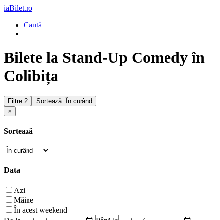
iaBilet.ro
Caută
Bilete la Stand-Up Comedy în
Colibița
Filtre
2
Sortează: În curând
×
Sortează
Data
Azi
Mâine
În acest weekend
De la
Până la