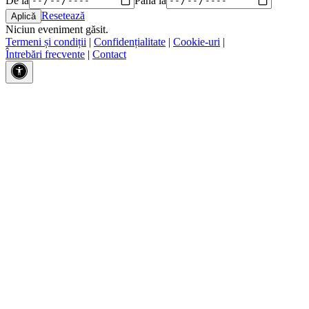
Resetează
Niciun eveniment găsit.
Termeni și condiții
|
Confidențialitate
|
Cookie-uri
|
Întrebări frecvente
|
Contact