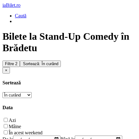
iaBilet.ro
Caută
Bilete la Stand-Up Comedy în
Brădetu
Filtre
2
Sortează: În curând
×
Sortează
Data
Azi
Mâine
În acest weekend
De la
Până la