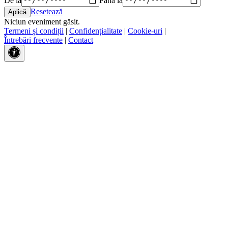
Resetează
Niciun eveniment găsit.
Termeni și condiții
|
Confidențialitate
|
Cookie-uri
|
Întrebări frecvente
|
Contact