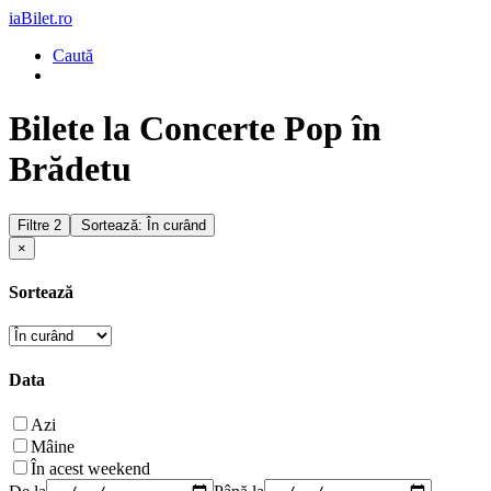
iaBilet.ro
Caută
Bilete la Concerte Pop în
Brădetu
Filtre
2
Sortează: În curând
×
Sortează
Data
Azi
Mâine
În acest weekend
De la
Până la