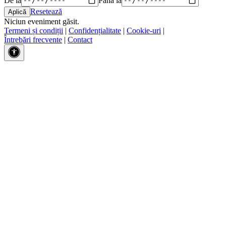
Resetează
Niciun eveniment găsit.
Termeni și condiții
|
Confidențialitate
|
Cookie-uri
|
Întrebări frecvente
|
Contact