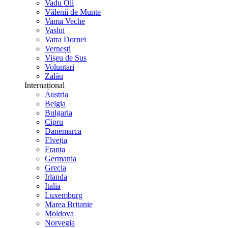
Vadu Oii
Vălenii de Munte
Vama Veche
Vaslui
Vatra Dornei
Vernești
Vișeu de Sus
Voluntari
Zalău
Internațional
Austria
Belgia
Bulgaria
Cipru
Danemarca
Elveția
Franța
Germania
Grecia
Irlanda
Italia
Luxemburg
Marea Britanie
Moldova
Norvegia