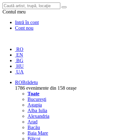
Contul meu
Intră în cont
Cont nou
RO
EN
BG
HU
UA
RO
Brădetu
1786 evenimente din 158 orașe
Toate
București
Agapia
Alba Iulia
Alexandria
Arad
Bacău
Baia Mare
Băicoi