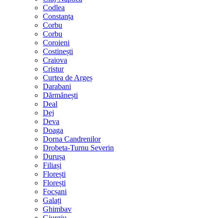
Codlea
Constanța
Corbu
Corbu
Coroieni
Costinești
Craiova
Cristur
Curtea de Argeș
Darabani
Dărmănești
Deal
Dej
Deva
Doaga
Dorna Candrenilor
Drobeta-Turnu Severin
Durușa
Filiași
Florești
Florești
Focșani
Galați
Ghimbav
Giurgiu