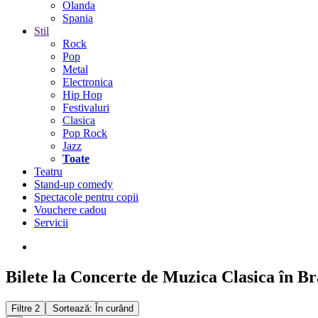
Olanda
Spania
Stil
Rock
Pop
Metal
Electronica
Hip Hop
Festivaluri
Clasica
Pop Rock
Jazz
Toate
Teatru
Stand-up comedy
Spectacole pentru copii
Vouchere cadou
Servicii
Bilete la Concerte de Muzica Clasica în B
Filtre
2
Sortează: În curând