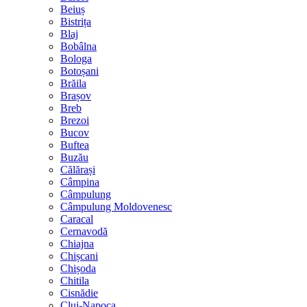
Beiuș
Bistrița
Blaj
Bobâlna
Bologa
Botoșani
Brăila
Brașov
Breb
Brezoi
Bucov
Buftea
Buzău
Călărași
Câmpina
Câmpulung
Câmpulung Moldovenesc
Caracal
Cernavodă
Chiajna
Chișcani
Chișoda
Chitila
Cisnădie
Cluj-Napoca