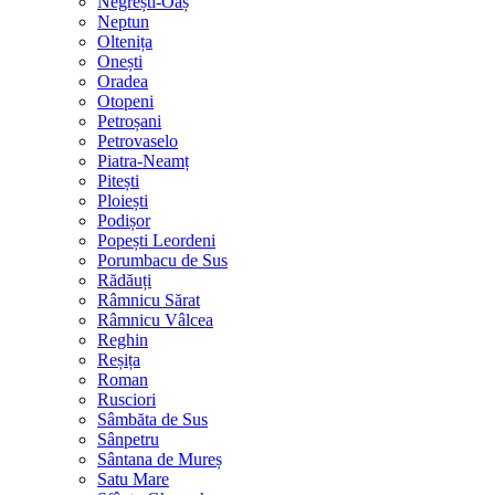
Negrești-Oaș
Neptun
Oltenița
Onești
Oradea
Otopeni
Petroșani
Petrovaselo
Piatra-Neamț
Pitești
Ploiești
Podișor
Popești Leordeni
Porumbacu de Sus
Rădăuți
Râmnicu Sărat
Râmnicu Vâlcea
Reghin
Reșița
Roman
Rusciori
Sâmbăta de Sus
Sânpetru
Sântana de Mureș
Satu Mare