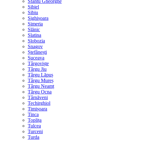
Sfântu Gheorghe
Sibiel
Sibiu
Sighișoara
Simeria
Slănic
Slatina
Slobozia
Snagov
Ștefănești
Suceava
Târgoviște
Târgu Jiu
Târgu Lăpuș
Târgu Mureș
Târgu Neamț
Târgu Ocna
Târnăveni
Techirghiol
Timișoara
Tinca
Toplița
Tulcea
Turceni
Turda