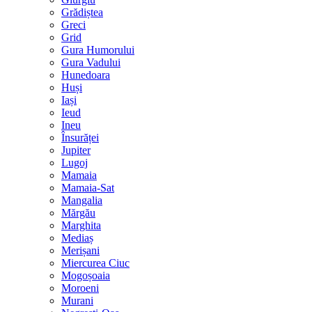
Grădiștea
Greci
Grid
Gura Humorului
Gura Vadului
Hunedoara
Huși
Iași
Ieud
Ineu
Însurăței
Jupiter
Lugoj
Mamaia
Mamaia-Sat
Mangalia
Mărgău
Marghita
Mediaș
Merișani
Miercurea Ciuc
Mogoșoaia
Moroeni
Murani