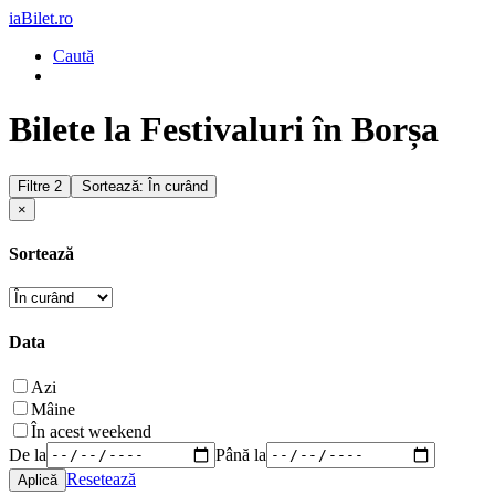
iaBilet.ro
Caută
Bilete la Festivaluri în Borșa
Filtre
2
Sortează: În curând
×
Sortează
Data
Azi
Mâine
În acest weekend
De la
Până la
Resetează