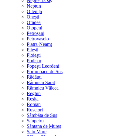
Negrești-Oaș
Neptun
Oltenița
Onești
Oradea
Otopeni
Petroșani
Petrovaselo
Piatra-Neamț
Pitești
Ploiești
Podișor
Popești Leordeni
Porumbacu de Sus
Rădăuți
Râmnicu Sărat
Râmnicu Vâlcea
Reghin
Reșița
Roman
Rusciori
Sâmbăta de Sus
Sânpetru
Sântana de Mureș
Satu Mare