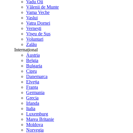
Vadu Oii
Vălenii de Munte
Vama Veche
Vaslui
Vatra Dornei
Vernești
Vișeu de Sus
Voluntari
Zalău
Internațional
Austria
Belgia
Bulgaria
Cipru
Danemarca
Elveția
Franța
Germania
Grecia
Irlanda
Italia
Luxemburg
Marea Britanie
Moldova
Norvegia