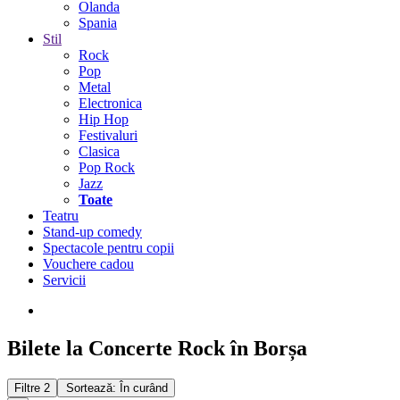
Olanda
Spania
Stil
Rock
Pop
Metal
Electronica
Hip Hop
Festivaluri
Clasica
Pop Rock
Jazz
Toate
Teatru
Stand-up comedy
Spectacole pentru copii
Vouchere cadou
Servicii
Bilete la Concerte Rock în Borșa
Filtre
2
Sortează: În curând