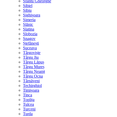
Sfântu Gheorghe
Sibiel
Sibiu
Sighișoara
Simeria
Slănic
Slatina
Slobozia
Snagov
Ștefănești
Suceava
Târgoviște
Târgu Jiu
Târgu Lăpuș
Târgu Mureș
Târgu Neamț
Târgu Ocna
Târnăveni
Techirghiol
Timișoara
Tinca
Toplița
Tulcea
Turceni
Turda