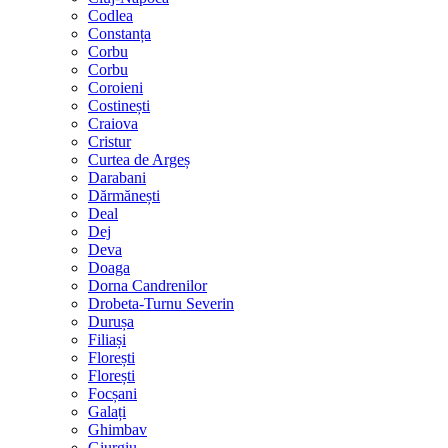
Codlea
Constanța
Corbu
Corbu
Coroieni
Costinești
Craiova
Cristur
Curtea de Argeș
Darabani
Dărmănești
Deal
Dej
Deva
Doaga
Dorna Candrenilor
Drobeta-Turnu Severin
Durușa
Filiași
Florești
Florești
Focșani
Galați
Ghimbav
Giurgiu