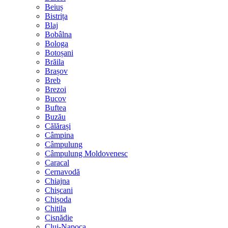
Beiuș
Bistrița
Blaj
Bobâlna
Bologa
Botoșani
Brăila
Brașov
Breb
Brezoi
Bucov
Buftea
Buzău
Călărași
Câmpina
Câmpulung
Câmpulung Moldovenesc
Caracal
Cernavodă
Chiajna
Chișcani
Chișoda
Chitila
Cisnădie
Cluj-Napoca