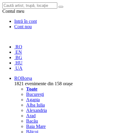
Contul meu
Intră în cont
Cont nou
RO
EN
BG
HU
UA
RO
Borșa
1821 evenimente din 158 orașe
Toate
București
Agapia
Alba Iulia
Alexandria
Arad
Bacău
Baia Mare
Băicoi