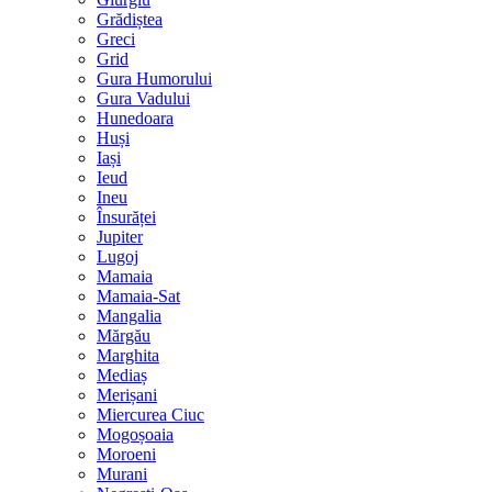
Grădiștea
Greci
Grid
Gura Humorului
Gura Vadului
Hunedoara
Huși
Iași
Ieud
Ineu
Însurăței
Jupiter
Lugoj
Mamaia
Mamaia-Sat
Mangalia
Mărgău
Marghita
Mediaș
Merișani
Miercurea Ciuc
Mogoșoaia
Moroeni
Murani