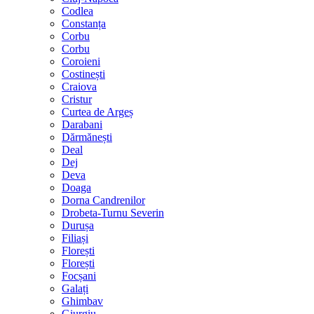
Codlea
Constanța
Corbu
Corbu
Coroieni
Costinești
Craiova
Cristur
Curtea de Argeș
Darabani
Dărmănești
Deal
Dej
Deva
Doaga
Dorna Candrenilor
Drobeta-Turnu Severin
Durușa
Filiași
Florești
Florești
Focșani
Galați
Ghimbav
Giurgiu