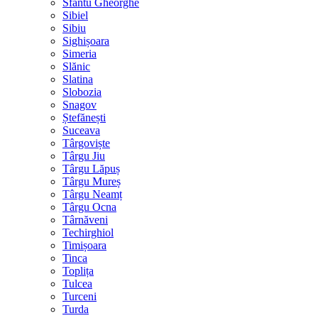
Sfântu Gheorghe
Sibiel
Sibiu
Sighișoara
Simeria
Slănic
Slatina
Slobozia
Snagov
Ștefănești
Suceava
Târgoviște
Târgu Jiu
Târgu Lăpuș
Târgu Mureș
Târgu Neamț
Târgu Ocna
Târnăveni
Techirghiol
Timișoara
Tinca
Toplița
Tulcea
Turceni
Turda