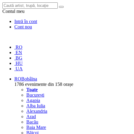
Contul meu
Intră în cont
Cont nou
RO
EN
BG
HU
UA
RO
Bobâlna
1786 evenimente din 158 orașe
Toate
București
Agapia
Alba Iulia
Alexandria
Arad
Bacău
Baia Mare
Băicoi