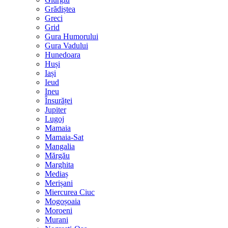
Grădiștea
Greci
Grid
Gura Humorului
Gura Vadului
Hunedoara
Huși
Iași
Ieud
Ineu
Însurăței
Jupiter
Lugoj
Mamaia
Mamaia-Sat
Mangalia
Mărgău
Marghita
Mediaș
Merișani
Miercurea Ciuc
Mogoșoaia
Moroeni
Murani