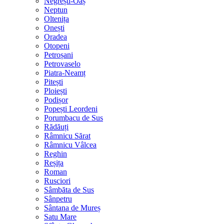
Negrești-Oaș
Neptun
Oltenița
Onești
Oradea
Otopeni
Petroșani
Petrovaselo
Piatra-Neamț
Pitești
Ploiești
Podișor
Popești Leordeni
Porumbacu de Sus
Rădăuți
Râmnicu Sărat
Râmnicu Vâlcea
Reghin
Reșița
Roman
Rusciori
Sâmbăta de Sus
Sânpetru
Sântana de Mureș
Satu Mare