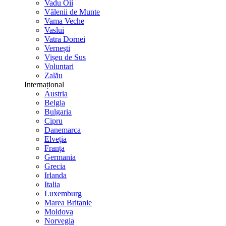
Vadu Oii
Vălenii de Munte
Vama Veche
Vaslui
Vatra Dornei
Vernești
Vișeu de Sus
Voluntari
Zalău
Internațional
Austria
Belgia
Bulgaria
Cipru
Danemarca
Elveția
Franța
Germania
Grecia
Irlanda
Italia
Luxemburg
Marea Britanie
Moldova
Norvegia