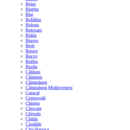
Beiuș
Bistrița
Blaj
Bobâlna
Bologa
Botoșani
Brăila
Brașov
Breb
Brezoi
Bucov
Buftea
Buzău
Călărași
Câmpina
Câmpulung
Câmpulung Moldovenesc
Caracal
Cernavodă
Chiajna
Chișcani
Chișoda
Chitila
Cisnădie
Cluj-Napoca