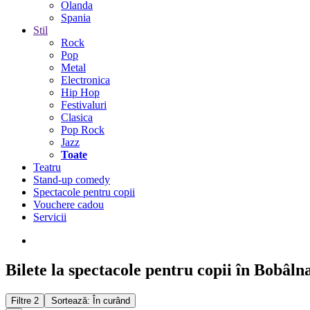
Olanda
Spania
Stil
Rock
Pop
Metal
Electronica
Hip Hop
Festivaluri
Clasica
Pop Rock
Jazz
Toate
Teatru
Stand-up comedy
Spectacole pentru copii
Vouchere cadou
Servicii
Bilete la spectacole pentru copii în Bobâln
Filtre
2
Sortează: În curând