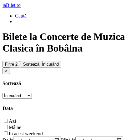
iaBilet.ro
Caută
Bilete la Concerte de Muzica
Clasica în Bobâlna
Filtre
2
Sortează: În curând
×
Sortează
Data
Azi
Mâine
În acest weekend
De la
Până la