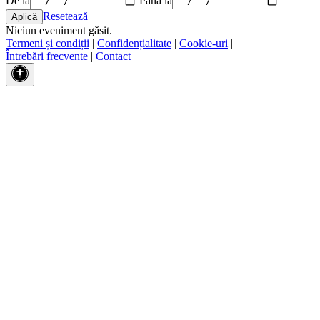
Resetează
Niciun eveniment găsit.
Termeni și condiții
|
Confidențialitate
|
Cookie-uri
|
Întrebări frecvente
|
Contact