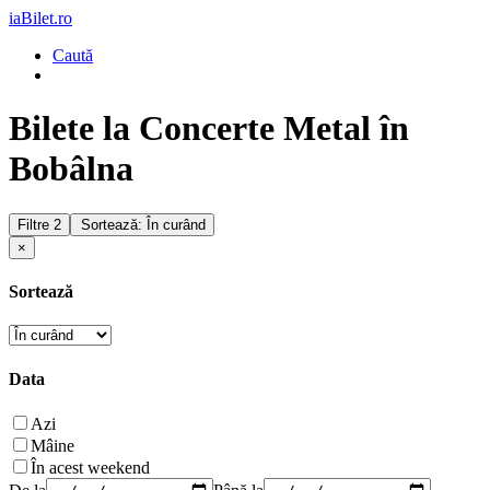
iaBilet.ro
Caută
Bilete la Concerte Metal în
Bobâlna
Filtre
2
Sortează: În curând
×
Sortează
Data
Azi
Mâine
În acest weekend
De la
Până la