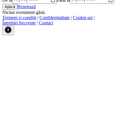
Resetează
Niciun eveniment găsit.
Termeni și condiții
|
Confidențialitate
|
Cookie-uri
|
Întrebări frecvente
|
Contact