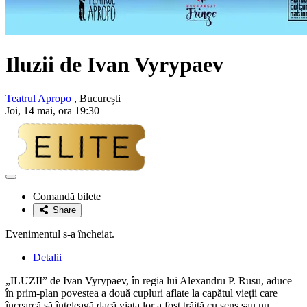
Iluzii de Ivan Vyrypaev
Teatrul Apropo
, București
Joi, 14 mai, ora 19:30
Adaugă
la
Comandă bilete
favorite
Share
Evenimentul s-a încheiat.
Detalii
„ILUZII” de Ivan Vyrypaev, în regia lui Alexandru P. Rusu, aduce
în prim-plan povestea a două cupluri aflate la capătul vieții care
încearcă să înțeleagă dacă viața lor a fost trăită cu sens sau nu.