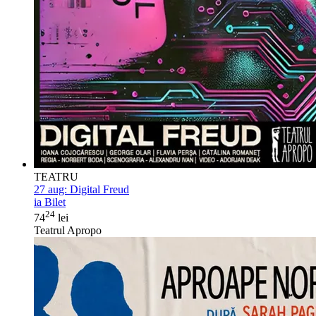
TEATRU
27 aug:
Digital Freud
ia Bilet
24
74
lei
Teatrul Apropo