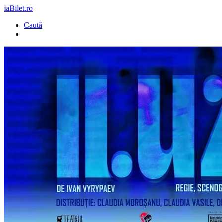
iaBilet.ro
Caută