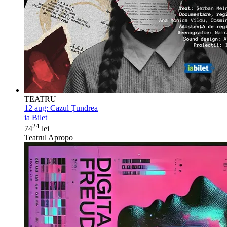
TEATRU
12 aug:
Cazul Țundrea
ia Bilet
24
74
lei
Teatrul Apropo