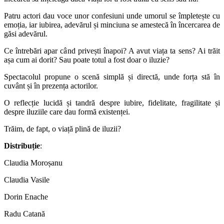
Patru actori dau voce unor confesiuni unde umorul se împletește cu
emoția, iar iubirea, adevărul și minciuna se amestecă în încercarea de
găsi adevărul.
Ce întrebări apar când privești înapoi? A avut viața ta sens? Ai trăit
așa cum ai dorit? Sau poate totul a fost doar o iluzie?
Spectacolul propune o scenă simplă și directă, unde forța stă în
cuvânt și în prezența actorilor.
O reflecție lucidă și tandră despre iubire, fidelitate, fragilitate și
despre iluziile care dau formă existenței.
Trăim, de fapt, o viață plină de iluzii?
Distribuție
:
Claudia Moroșanu
Claudia Vasile
Dorin Enache
Radu Catană