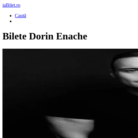
iaBilet.ro
Caută
Bilete
Dorin Enache