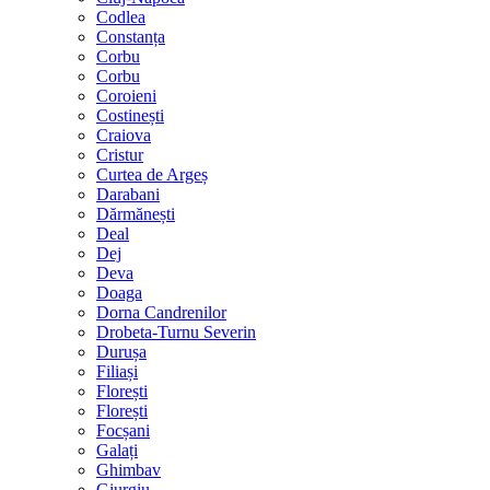
Codlea
Constanța
Corbu
Corbu
Coroieni
Costinești
Craiova
Cristur
Curtea de Argeș
Darabani
Dărmănești
Deal
Dej
Deva
Doaga
Dorna Candrenilor
Drobeta-Turnu Severin
Durușa
Filiași
Florești
Florești
Focșani
Galați
Ghimbav
Giurgiu