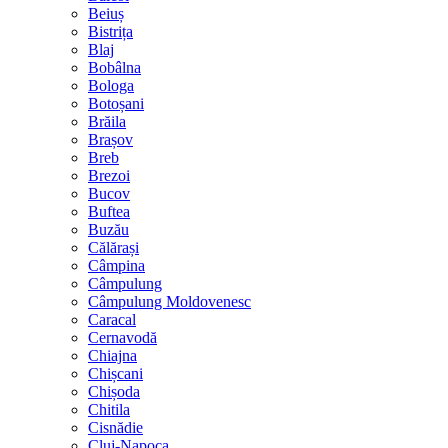
Beiuș
Bistrița
Blaj
Bobâlna
Bologa
Botoșani
Brăila
Brașov
Breb
Brezoi
Bucov
Buftea
Buzău
Călărași
Câmpina
Câmpulung
Câmpulung Moldovenesc
Caracal
Cernavodă
Chiajna
Chișcani
Chișoda
Chitila
Cisnădie
Cluj-Napoca