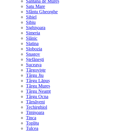
Sântana de Mureș
Satu Mare
Sfântu Gheorghe
Sibiel
Sibiu
Sighișoara
Simeria
Slănic
Slatina
Slobozia
Snagov
Ștefănești
Suceava
Târgoviște
Târgu Jiu
Târgu Lăpuș
Târgu Mureș
Târgu Neamț
Târgu Ocna
Târnăveni
Techirghiol
Timișoara
Tinca
Toplița
Tulcea