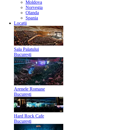
Moldova
Norvegia
Olanda
Spania
Locații
Sala Palatului
București
Arenele Romane
București
Hard Rock Cafe
București