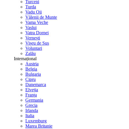
Turceni
Turda
Vadu Oii
Vălenii de Munte
Vama Veche
Vaslui
Vatra Dornei
Vernești
Vișeu de Sus
Voluntari
Zalău
Internațional
Austria
Belgia
Bulgaria
Cipru
Danemarca
Elveția
Franța
Germania
Grecia
Irlanda
Italia
Luxemburg
Marea Britanie