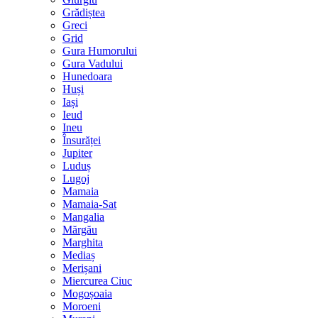
Grădiștea
Greci
Grid
Gura Humorului
Gura Vadului
Hunedoara
Huși
Iași
Ieud
Ineu
Însurăței
Jupiter
Luduș
Lugoj
Mamaia
Mamaia-Sat
Mangalia
Mărgău
Marghita
Mediaș
Merișani
Miercurea Ciuc
Mogoșoaia
Moroeni