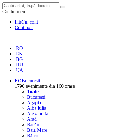
Contul meu
Intră în cont
Cont nou
RO
EN
BG
HU
UA
RO
București
1790 evenimente din 160 orașe
Toate
București
Agapia
Alba Iulia
Alexandria
Arad
Bacău
Baia Mare
Băicoi