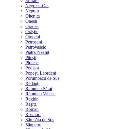
Murani
Negrești-Oaș
Neptun
Oltenița
Onești
Oradea
Orăștie
Otopeni
Petroșani
Petrovaselo
Piatra-Neamț
Pitești
Ploiești
Podișor
Popești Leordeni
Porumbacu de Sus
Rădăuți
Râmnicu Sărat
Râmnicu Vâlcea
Reghin
Reșița
Roman
Rusciori
Sâmbăta de Sus
Sânpetru