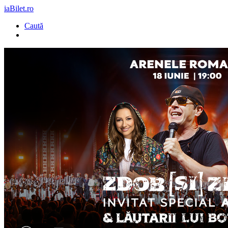
iaBilet.ro
Caută