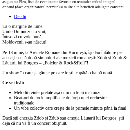
asigurarea Flex, lista de evenimente favorite cu reminder, refund integral
oricand (daca organizatorul permite) si multe alte beneficii adaugate constant.
Detalii
La o margine de lume
Unde Dumnezeu a vrut,
Într-o zi cu voie bună,
Moldovenii s-au născut!
Pe 18 iunie, la Arenele Romane din București, își dau întâlnire pe
aceeași scenă două simboluri ale muzicii românești: Zdob și Zdub &
Lăutarii lui Botgros – „Folclor & Rock&Roll”!
Un show în care șlagărele pe care le știi capătă o haină nouă.
Ce vei trăi:
Melodii reinterpretate așa cum nu le-ai mai auzit
Beat-uri de rock amplificate de forța unei orchestre
tradiționale
Un vibe colectiv care crește de la primele minute până la final
Dacă știi energia Zdob și Zdub sau emoția Lăutarii lui Botgros, știi
deja că nu va fi un concert obișnuit.