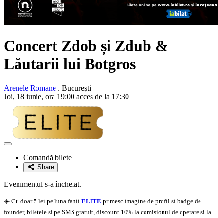
Concert
Zdob și Zdub
&
Lăutarii lui Botgros
Arenele Romane
, București
Joi, 18 iunie, ora 19:00 acces de la 17:30
Adaugă
la
Comandă bilete
favorite
Share
Evenimentul s-a încheiat.
☀️ Cu doar 5 lei pe luna fanii
ELITE
primesc imagine de profil si badge de
founder, biletele si pe SMS gratuit, discount 10% la comisionul de operare si la