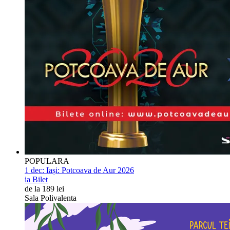
POPULARA
1 dec:
Iași: Potcoava de Aur 2026
ia Bilet
de la 189 lei
Sala Polivalenta