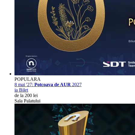
POPULARA
8 mai '27:
Potcoava de AUR
2027
ia Bilet
de la 200 lei
Sala Palatului