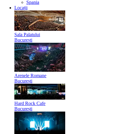
Spania
Locații
Sala Palatului
București
Arenele Romane
București
Hard Rock Cafe
București