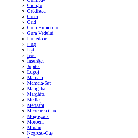
Giurgiu
Grădiștea
Greci
Grid
Gura Humorului
Gura Vadului
Hunedoara
Huși
Iași
Ieud
Însurăței
Jupiter
Lugoj
Mamaia
Mamaia-Sat
Mangalia
Marghita
Mediaș
Merișani
Miercurea Ciuc
Mogoșoaia
Moroeni
Murani
Negrești-Oaș