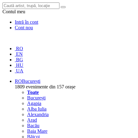
Contul meu
Intră în cont
Cont nou
RO
EN
BG
HU
UA
RO
București
1809 evenimente din 157 orașe
Toate
București
Agapia
Alba Iulia
Alexandria
Arad
Bacău
Baia Mare
Băicoi