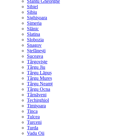
Sfântu Gheorghe
Sibiel
Sibiu
Sighișoara
Simeria
Slănic
Slatina
Slobozia
Snagov
Ștefănești
Suceava
Târgoviște
Târgu Jiu
Târgu Lăpuș
Târgu Mureș
Târgu Neamț
Târgu Ocna
Târnăveni
Techirghiol
Timișoara
Tinca
Tulcea
Turceni
Turda
Vadu Oii