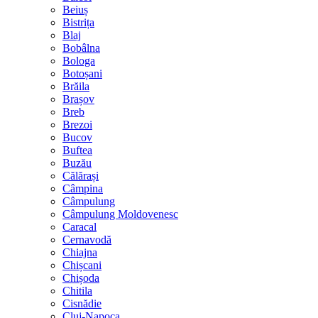
Beiuș
Bistrița
Blaj
Bobâlna
Bologa
Botoșani
Brăila
Brașov
Breb
Brezoi
Bucov
Buftea
Buzău
Călărași
Câmpina
Câmpulung
Câmpulung Moldovenesc
Caracal
Cernavodă
Chiajna
Chișcani
Chișoda
Chitila
Cisnădie
Cluj-Napoca