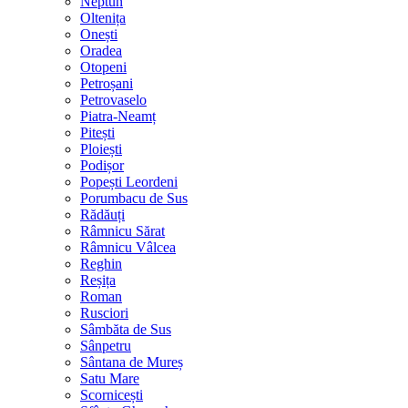
Neptun
Oltenița
Onești
Oradea
Otopeni
Petroșani
Petrovaselo
Piatra-Neamț
Pitești
Ploiești
Podișor
Popești Leordeni
Porumbacu de Sus
Rădăuți
Râmnicu Sărat
Râmnicu Vâlcea
Reghin
Reșița
Roman
Rusciori
Sâmbăta de Sus
Sânpetru
Sântana de Mureș
Satu Mare
Scornicești