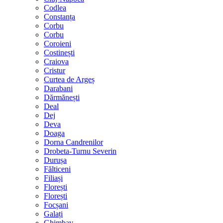
Codlea
Constanța
Corbu
Corbu
Coroieni
Costinești
Craiova
Cristur
Curtea de Argeș
Darabani
Dărmănești
Deal
Dej
Deva
Doaga
Dorna Candrenilor
Drobeta-Turnu Severin
Durușa
Fălticeni
Filiași
Florești
Florești
Focșani
Galați
Ghimbav