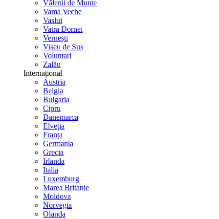
Vălenii de Munte
Vama Veche
Vaslui
Vatra Dornei
Vernești
Vișeu de Sus
Voluntari
Zalău
Internațional
Austria
Belgia
Bulgaria
Cipru
Danemarca
Elveția
Franța
Germania
Grecia
Irlanda
Italia
Luxemburg
Marea Britanie
Moldova
Norvegia
Olanda