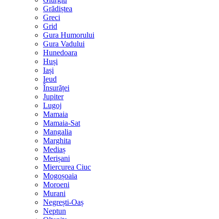
Grădiștea
Greci
Grid
Gura Humorului
Gura Vadului
Hunedoara
Huși
Iași
Ieud
Însurăței
Jupiter
Lugoj
Mamaia
Mamaia-Sat
Mangalia
Marghita
Mediaș
Merișani
Miercurea Ciuc
Mogoșoaia
Moroeni
Murani
Negrești-Oaș
Neptun