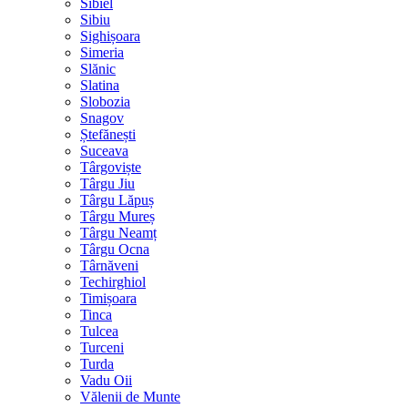
Sibiel
Sibiu
Sighișoara
Simeria
Slănic
Slatina
Slobozia
Snagov
Ștefănești
Suceava
Târgoviște
Târgu Jiu
Târgu Lăpuș
Târgu Mureș
Târgu Neamț
Târgu Ocna
Târnăveni
Techirghiol
Timișoara
Tinca
Tulcea
Turceni
Turda
Vadu Oii
Vălenii de Munte