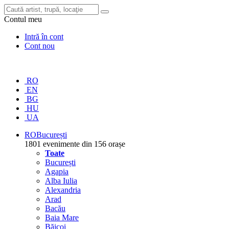
Contul meu
Intră în cont
Cont nou
RO
EN
BG
HU
UA
RO
București
1801 evenimente din 156 orașe
Toate
București
Agapia
Alba Iulia
Alexandria
Arad
Bacău
Baia Mare
Băicoi