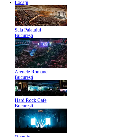
Locații
Sala Palatului
București
Arenele Romane
București
Hard Rock Cafe
București
Quantic