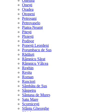
Oltenița
Onești
Oradea
Otopeni
Petroșani
Petrovaselo
Piatra-Neamț
Pitești
Ploiești
Podișor
Popești Leordeni
Porumbacu de Sus
Rădăuți
Râmnicu Sărat
Râmnicu Vâlcea
Reghin
Reșița
Roman
Rusciori
Sâmbăta de Sus
Sânpetru
Sântana de Mureș
Satu Mare
Scornicești
Sfântu Gheorghe