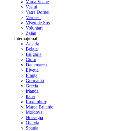
Vama Veche
Vaslui
Vatra Dornei
Vernești
Vișeu de Sus
Voluntari
Zalău
Internațional
Austria
Belgia
Bulgaria
Cipru
Danemarca
Elveția
Franța
Germania
Grecia
Irlanda
Italia
Luxemburg
Marea Britanie
Moldova
Norvegia
Olanda
Spania