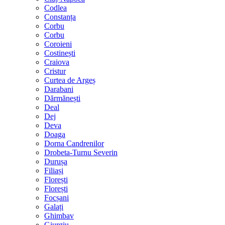
Codlea
Constanța
Corbu
Corbu
Coroieni
Costinești
Craiova
Cristur
Curtea de Argeș
Darabani
Dărmănești
Deal
Dej
Deva
Doaga
Dorna Candrenilor
Drobeta-Turnu Severin
Durușa
Filiași
Florești
Florești
Focșani
Galați
Ghimbav
Giurgiu