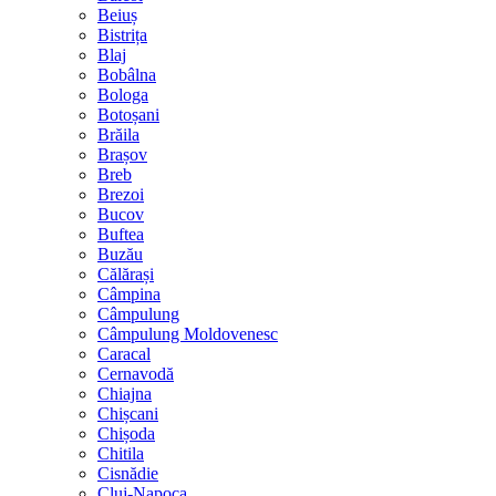
Beiuș
Bistrița
Blaj
Bobâlna
Bologa
Botoșani
Brăila
Brașov
Breb
Brezoi
Bucov
Buftea
Buzău
Călărași
Câmpina
Câmpulung
Câmpulung Moldovenesc
Caracal
Cernavodă
Chiajna
Chișcani
Chișoda
Chitila
Cisnădie
Cluj-Napoca