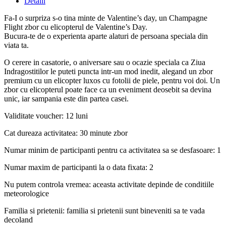
Detalii
Fa-I o surpriza s-o tina minte de Valentine’s day, un Champagne
Flight zbor cu elicopterul de Valentine’s Day.
Bucura-te de o experienta aparte alaturi de persoana speciala din
viata ta.
O cerere in casatorie, o aniversare sau o ocazie speciala ca Ziua
Indragostitilor le puteti puncta intr-un mod inedit, alegand un zbor
premium cu un elicopter luxos cu fotolii de piele, pentru voi doi. Un
zbor cu elicopterul poate face ca un eveniment deosebit sa devina
unic, iar sampania este din partea casei.
Validitate voucher: 12 luni
Cat dureaza activitatea: 30 minute zbor
Numar minim de participanti pentru ca activitatea sa se desfasoare: 1
Numar maxim de participanti la o data fixata: 2
Nu putem controla vremea: aceasta activitate depinde de conditiile
meteorologice
Familia si prietenii: familia si prietenii sunt bineveniti sa te vada
decoland