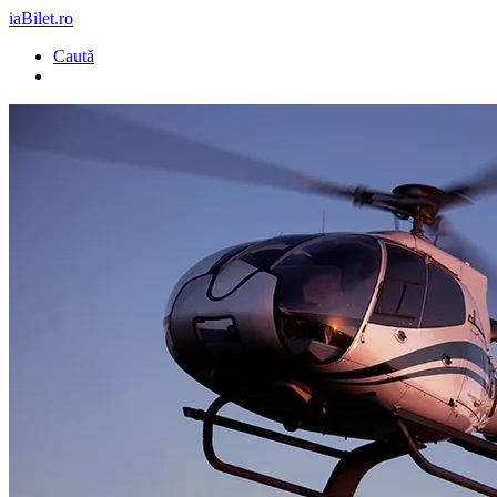
iaBilet.ro
Caută