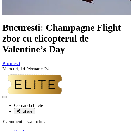
Bucuresti: Champagne Flight
zbor cu elicopterul de
Valentine’s Day
Bucuresti
Miercuri, 14 februarie '24
Adaugă
la
Comandă bilete
favorite
Share
Evenimentul s-a încheiat.