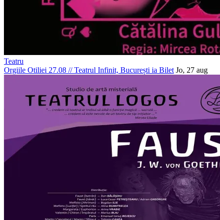
Teatru
Orgiile Otiliei 27.08
//
Teatrul Infinit, București
ia Bilet
Jo, 27 aug