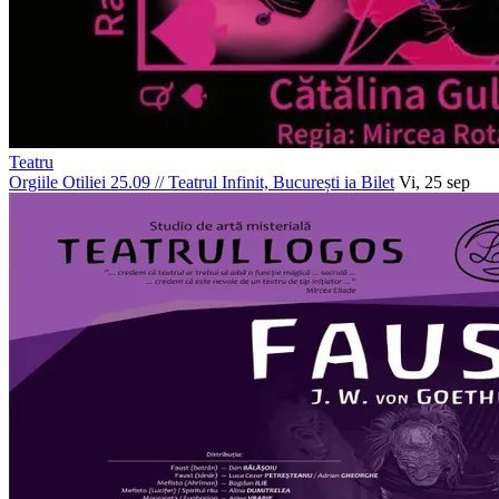
Teatru
Orgiile Otiliei 25.09
//
Teatrul Infinit, București
ia Bilet
Vi, 25 sep