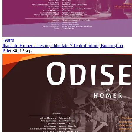
Teatru
Iliada de Homer - Destin şi libertate
//
Teatrul Infinit, București
ia
Bilet
Sâ, 12 sep