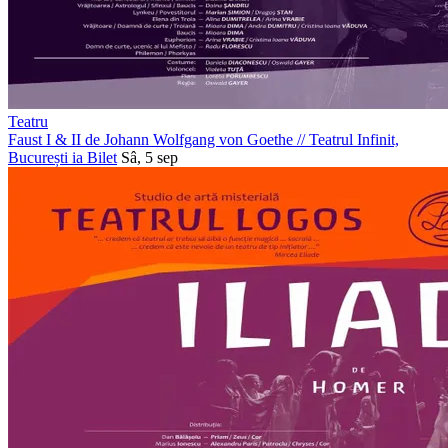
Teatru
Faust I & II de Johann Wolfgang von Goethe
//
Teatrul Infinit,
București
ia Bilet
Sâ, 5 sep