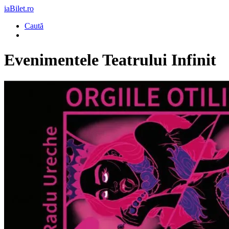
iaBilet.ro
Caută
Evenimentele Teatrului Infinit