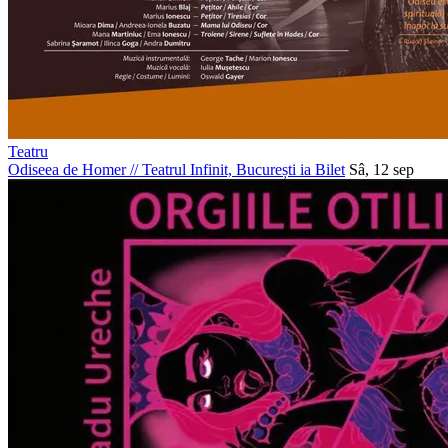
Teatru
Odiseea de Homer
//
Teatrul Infinit, București
ia Bilet
Sâ, 12 sep