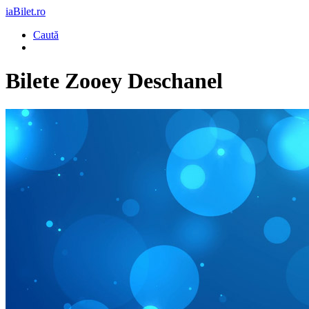
iaBilet.ro
Caută
Bilete
Zooey Deschanel