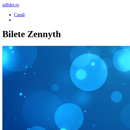
iaBilet.ro
Caută
Bilete
Zennyth