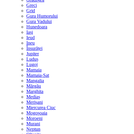
Greci
Grid
Gura Humorului
Gura Vadului
Hunedoara
Iași
Ieud
Ineu
Însurăței
Jupiter
Luduș
Lugoj
Mamaia
Mamaia-Sat
Mangalia
Mărgău
Marghita
Mediaș
Merișani
Miercurea Ciuc
Mogoșoaia
Moroeni
Murani
Neptun