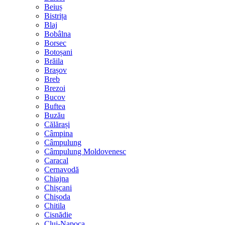
Beiuș
Bistrița
Blaj
Bobâlna
Borsec
Botoșani
Brăila
Brașov
Breb
Brezoi
Bucov
Buftea
Buzău
Călărași
Câmpina
Câmpulung
Câmpulung Moldovenesc
Caracal
Cernavodă
Chiajna
Chișcani
Chișoda
Chitila
Cisnădie
Cluj-Napoca