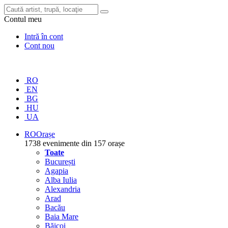
Contul meu
Intră în cont
Cont nou
RO
EN
BG
HU
UA
RO
Orașe
1738 evenimente din 157 orașe
Toate
București
Agapia
Alba Iulia
Alexandria
Arad
Bacău
Baia Mare
Băicoi