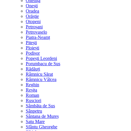
Oltenița
Onești
Oradea
Orăștie
Otopeni
Petroșani
Petrovaselo
Piatra-Neamț
Pitești
Ploiești
Podișor
Popești Leordeni
Porumbacu de Sus
Rădăuți
Râmnicu Sărat
Râmnicu Vâlcea
Reghin
Reșița
Roman
Rusciori
Sâmbăta de Sus
Sânpetru
Sântana de Mureș
Satu Mare
Sfântu Gheorghe