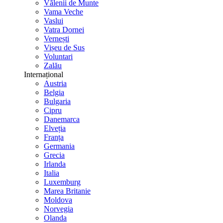
Vălenii de Munte
Vama Veche
Vaslui
Vatra Dornei
Vernești
Vișeu de Sus
Voluntari
Zalău
Internațional
Austria
Belgia
Bulgaria
Cipru
Danemarca
Elveția
Franța
Germania
Grecia
Irlanda
Italia
Luxemburg
Marea Britanie
Moldova
Norvegia
Olanda