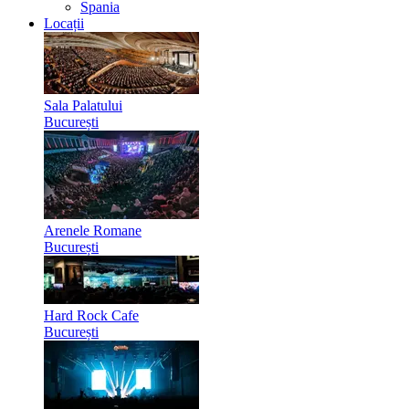
Spania
Locații
Sala Palatului
București
Arenele Romane
București
Hard Rock Cafe
București