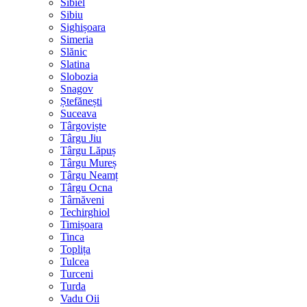
Sibiel
Sibiu
Sighișoara
Simeria
Slănic
Slatina
Slobozia
Snagov
Ștefănești
Suceava
Târgoviște
Târgu Jiu
Târgu Lăpuș
Târgu Mureș
Târgu Neamț
Târgu Ocna
Târnăveni
Techirghiol
Timișoara
Tinca
Toplița
Tulcea
Turceni
Turda
Vadu Oii