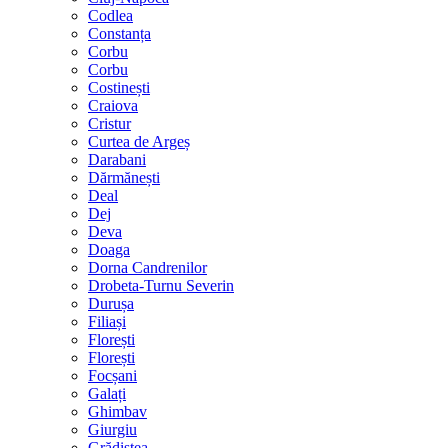
Codlea
Constanța
Corbu
Corbu
Costinești
Craiova
Cristur
Curtea de Argeș
Darabani
Dărmănești
Deal
Dej
Deva
Doaga
Dorna Candrenilor
Drobeta-Turnu Severin
Durușa
Filiași
Florești
Florești
Focșani
Galați
Ghimbav
Giurgiu
Grădiștea