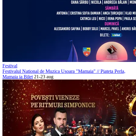
Festival
Festivalul National de Muzica Usoara "Mamaia"
//
Piateta Perla,
Mamaia
ia Bilet
21-23 aug