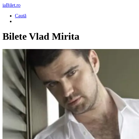
iaBilet.ro
Caută
Bilete
Vlad Mirita