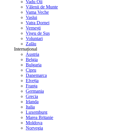
Vadu Oii
Vălenii de Munte
Vama Veche
Vaslui
Vatra Dornei
Vernești
Vișeu de Sus
Voluntari
Zalău
Internațional
Austria
Belgia
Bulgaria
Cipru
Danemarca
Elveția
Franța
Germania
Grecia
Irlanda
Italia
Luxemburg
Marea Britanie
Moldova
Norvegia