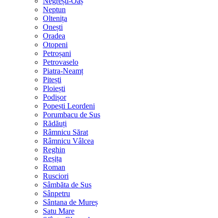
Negrești-Oaș
Neptun
Oltenița
Onești
Oradea
Otopeni
Petroșani
Petrovaselo
Piatra-Neamț
Pitești
Ploiești
Podișor
Popești Leordeni
Porumbacu de Sus
Rădăuți
Râmnicu Sărat
Râmnicu Vâlcea
Reghin
Reșița
Roman
Rusciori
Sâmbăta de Sus
Sânpetru
Sântana de Mureș
Satu Mare