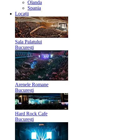
Olanda
Spania
Locații
Sala Palatului
București
Arenele Romane
București
Hard Rock Cafe
București