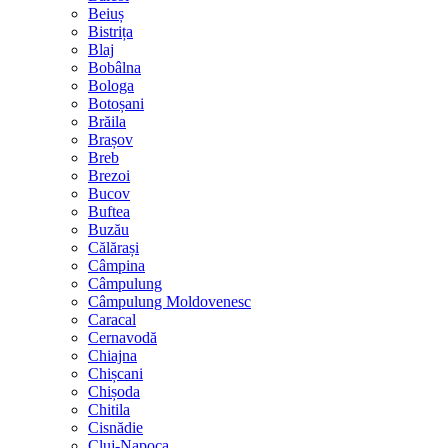
Beiuș
Bistrița
Blaj
Bobâlna
Bologa
Botoșani
Brăila
Brașov
Breb
Brezoi
Bucov
Buftea
Buzău
Călărași
Câmpina
Câmpulung
Câmpulung Moldovenesc
Caracal
Cernavodă
Chiajna
Chișcani
Chișoda
Chitila
Cisnădie
Cluj-Napoca