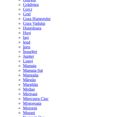
Grădiștea
Greci
Grid
Gura Humorului
Gura Vadului
Hunedoara
Huși
Iași
Ieud
Ineu
Însurăței
Jupiter
Lugoj
Mamaia
Mamaia-Sat
Mangalia
Mărgău
Marghita
Mediaș
Merișani
Miercurea Ciuc
Mogoșoaia
Moroeni
Murani