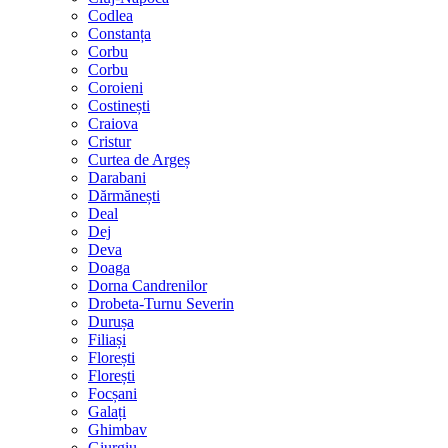
Codlea
Constanța
Corbu
Corbu
Coroieni
Costinești
Craiova
Cristur
Curtea de Argeș
Darabani
Dărmănești
Deal
Dej
Deva
Doaga
Dorna Candrenilor
Drobeta-Turnu Severin
Durușa
Filiași
Florești
Florești
Focșani
Galați
Ghimbav
Giurgiu