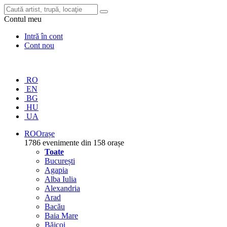
Contul meu
Intră în cont
Cont nou
RO
EN
BG
HU
UA
RO
Orașe
1786 evenimente din 158 orașe
Toate
București
Agapia
Alba Iulia
Alexandria
Arad
Bacău
Baia Mare
Băicoi