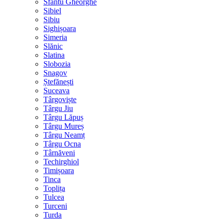
Sfântu Gheorghe
Sibiel
Sibiu
Sighișoara
Simeria
Slănic
Slatina
Slobozia
Snagov
Ștefănești
Suceava
Târgoviște
Târgu Jiu
Târgu Lăpuș
Târgu Mureș
Târgu Neamț
Târgu Ocna
Târnăveni
Techirghiol
Timișoara
Tinca
Toplița
Tulcea
Turceni
Turda