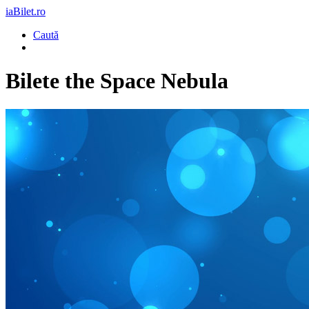
iaBilet.ro
Caută
Bilete
the Space Nebula