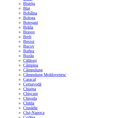
Bistrița
Blaj
Bobâlna
Bologa
Botoșani
Brăila
Brașov
Breb
Brezoi
Bucov
Buftea
Buzău
Călărași
Câmpina
Câmpulung
Câmpulung Moldovenesc
Caracal
Cernavodă
Chiajna
Chișcani
Chișoda
Chitila
Cisnădie
Cluj-Napoca
Codlea