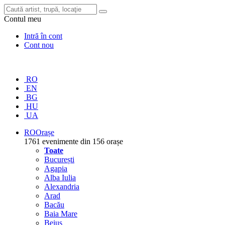
Contul meu
Intră în cont
Cont nou
RO
EN
BG
HU
UA
RO
Orașe
1761 evenimente din 156 orașe
Toate
București
Agapia
Alba Iulia
Alexandria
Arad
Bacău
Baia Mare
Beiuș