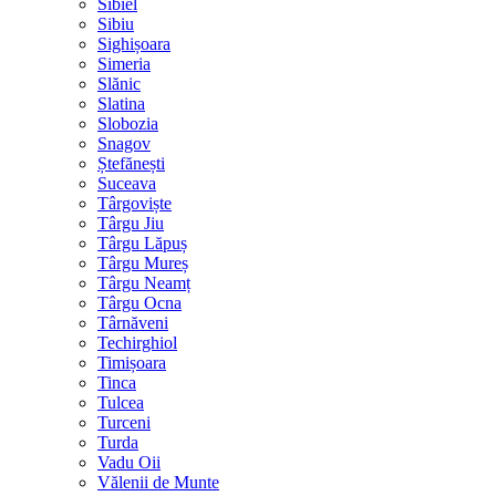
Sibiel
Sibiu
Sighișoara
Simeria
Slănic
Slatina
Slobozia
Snagov
Ștefănești
Suceava
Târgoviște
Târgu Jiu
Târgu Lăpuș
Târgu Mureș
Târgu Neamț
Târgu Ocna
Târnăveni
Techirghiol
Timișoara
Tinca
Tulcea
Turceni
Turda
Vadu Oii
Vălenii de Munte