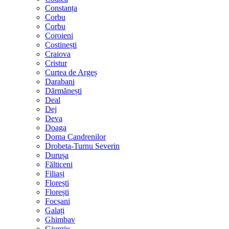
Constanța
Corbu
Corbu
Coroieni
Costinești
Craiova
Cristur
Curtea de Argeș
Darabani
Dărmănești
Deal
Dej
Deva
Doaga
Dorna Candrenilor
Drobeta-Turnu Severin
Durușa
Fălticeni
Filiași
Florești
Florești
Focșani
Galați
Ghimbav
Giurgiu