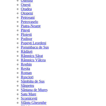
Oltenița
Onești
Oradea
Otopeni
Petroșani
Petrovaselo
Piatra-Neamț
Pitești
Ploiești
Podișor
Popești Leordeni
Porumbacu de Sus
Rădăuți
Râmnicu Sărat
Râmnicu Vâlcea
Reghin
Reșița
Roman
Rusciori
Sâmbăta de Sus
Sânpetru
Sântana de Mureș
Satu Mare
Scornicești
Sfântu Gheorghe