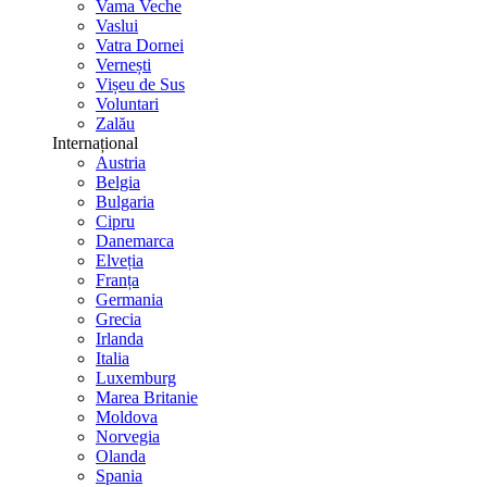
Vama Veche
Vaslui
Vatra Dornei
Vernești
Vișeu de Sus
Voluntari
Zalău
Internațional
Austria
Belgia
Bulgaria
Cipru
Danemarca
Elveția
Franța
Germania
Grecia
Irlanda
Italia
Luxemburg
Marea Britanie
Moldova
Norvegia
Olanda
Spania