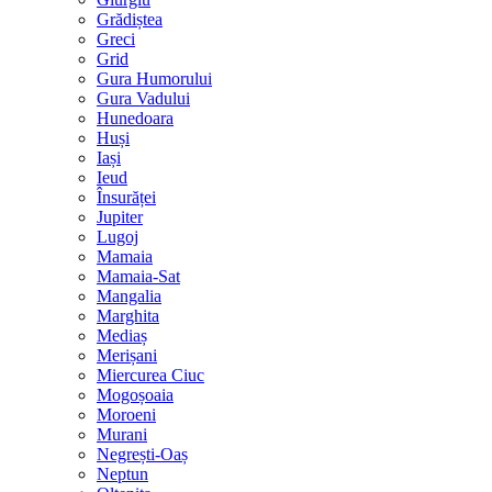
Grădiștea
Greci
Grid
Gura Humorului
Gura Vadului
Hunedoara
Huși
Iași
Ieud
Însurăței
Jupiter
Lugoj
Mamaia
Mamaia-Sat
Mangalia
Marghita
Mediaș
Merișani
Miercurea Ciuc
Mogoșoaia
Moroeni
Murani
Negrești-Oaș
Neptun