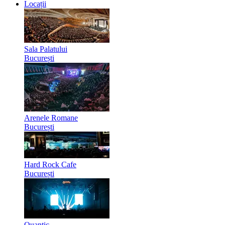
Locații
Sala Palatului
București
Arenele Romane
București
Hard Rock Cafe
București
Quantic