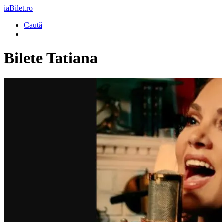
iaBilet.ro
Caută
Bilete
Tatiana