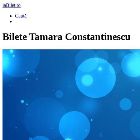
iaBilet.ro
Caută
Bilete
Tamara Constantinescu