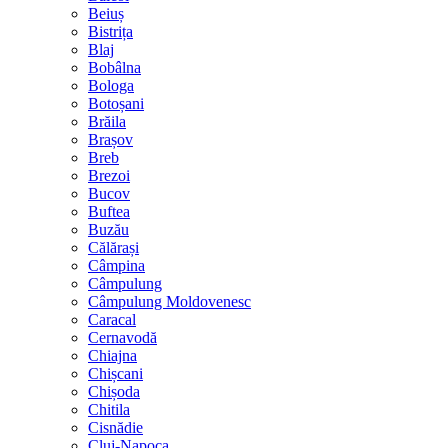
Beiuș
Bistrița
Blaj
Bobâlna
Bologa
Botoșani
Brăila
Brașov
Breb
Brezoi
Bucov
Buftea
Buzău
Călărași
Câmpina
Câmpulung
Câmpulung Moldovenesc
Caracal
Cernavodă
Chiajna
Chișcani
Chișoda
Chitila
Cisnădie
Cluj-Napoca