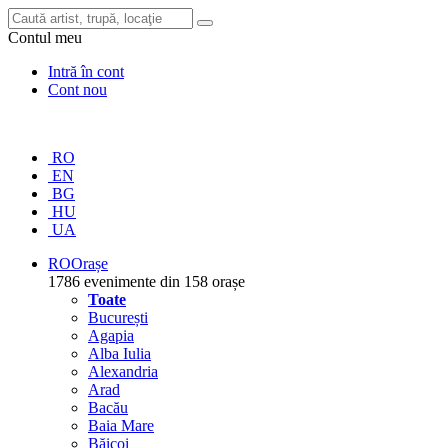
Contul meu
Intră în cont
Cont nou
RO
EN
BG
HU
UA
RO
Orașe
1786 evenimente din 158 orașe
Toate
București
Agapia
Alba Iulia
Alexandria
Arad
Bacău
Baia Mare
Băicoi