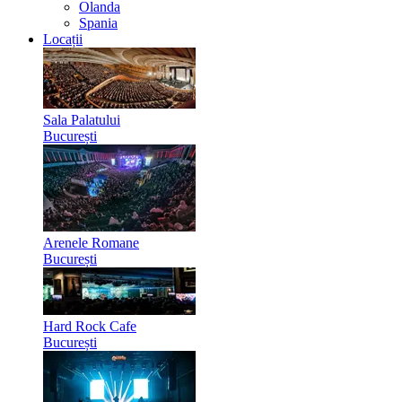
Olanda
Spania
Locații
Sala Palatului
București
Arenele Romane
București
Hard Rock Cafe
București