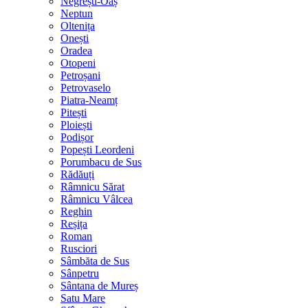
Negrești-Oaș
Neptun
Oltenița
Onești
Oradea
Otopeni
Petroșani
Petrovaselo
Piatra-Neamț
Pitești
Ploiești
Podișor
Popești Leordeni
Porumbacu de Sus
Rădăuți
Râmnicu Sărat
Râmnicu Vâlcea
Reghin
Reșița
Roman
Rusciori
Sâmbăta de Sus
Sânpetru
Sântana de Mureș
Satu Mare