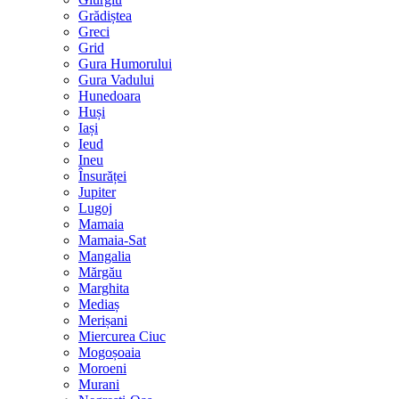
Grădiștea
Greci
Grid
Gura Humorului
Gura Vadului
Hunedoara
Huși
Iași
Ieud
Ineu
Însurăței
Jupiter
Lugoj
Mamaia
Mamaia-Sat
Mangalia
Mărgău
Marghita
Mediaș
Merișani
Miercurea Ciuc
Mogoșoaia
Moroeni
Murani