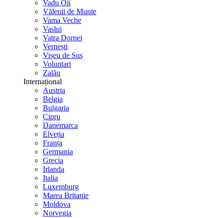
Vadu Oii
Vălenii de Munte
Vama Veche
Vaslui
Vatra Dornei
Vernești
Vișeu de Sus
Voluntari
Zalău
Internațional
Austria
Belgia
Bulgaria
Cipru
Danemarca
Elveția
Franța
Germania
Grecia
Irlanda
Italia
Luxemburg
Marea Britanie
Moldova
Norvegia