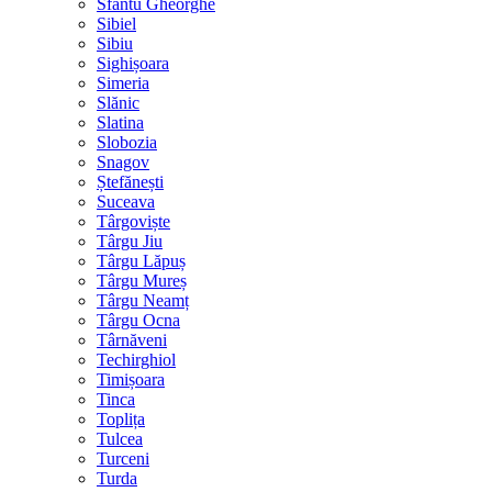
Sfântu Gheorghe
Sibiel
Sibiu
Sighișoara
Simeria
Slănic
Slatina
Slobozia
Snagov
Ștefănești
Suceava
Târgoviște
Târgu Jiu
Târgu Lăpuș
Târgu Mureș
Târgu Neamț
Târgu Ocna
Târnăveni
Techirghiol
Timișoara
Tinca
Toplița
Tulcea
Turceni
Turda