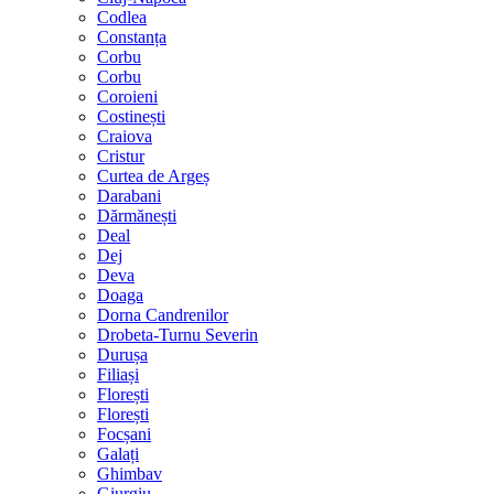
Codlea
Constanța
Corbu
Corbu
Coroieni
Costinești
Craiova
Cristur
Curtea de Argeș
Darabani
Dărmănești
Deal
Dej
Deva
Doaga
Dorna Candrenilor
Drobeta-Turnu Severin
Durușa
Filiași
Florești
Florești
Focșani
Galați
Ghimbav
Giurgiu