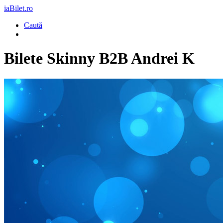
iaBilet.ro
Caută
Bilete
Skinny B2B Andrei K