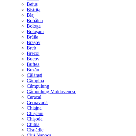
Beiuș
Bistrița
Blaj
Bobâlna
Bologa
Botoșani
Brăila
Brașov
Breb
Brezoi
Bucov
Buftea
Buzău
Călărași
Câmpina
Câmpulung
Câmpulung Moldovenesc
Caracal
Cernavodă
Chiajna
Chișcani
Chișoda
Chitila
Cisnădie
Cluj-Napoca