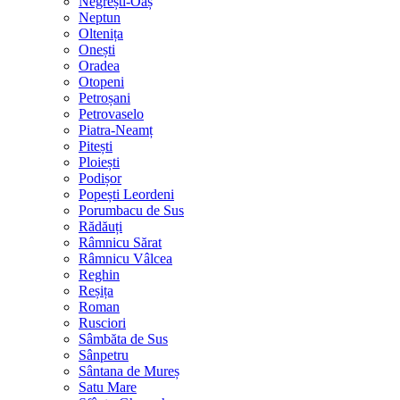
Negrești-Oaș
Neptun
Oltenița
Onești
Oradea
Otopeni
Petroșani
Petrovaselo
Piatra-Neamț
Pitești
Ploiești
Podișor
Popești Leordeni
Porumbacu de Sus
Rădăuți
Râmnicu Sărat
Râmnicu Vâlcea
Reghin
Reșița
Roman
Rusciori
Sâmbăta de Sus
Sânpetru
Sântana de Mureș
Satu Mare