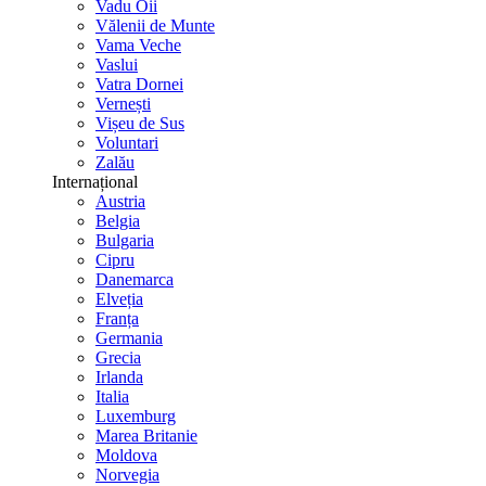
Vadu Oii
Vălenii de Munte
Vama Veche
Vaslui
Vatra Dornei
Vernești
Vișeu de Sus
Voluntari
Zalău
Internațional
Austria
Belgia
Bulgaria
Cipru
Danemarca
Elveția
Franța
Germania
Grecia
Irlanda
Italia
Luxemburg
Marea Britanie
Moldova
Norvegia