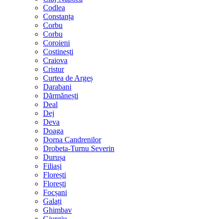
Codlea
Constanța
Corbu
Corbu
Coroieni
Costinești
Craiova
Cristur
Curtea de Argeș
Darabani
Dărmănești
Deal
Dej
Deva
Doaga
Dorna Candrenilor
Drobeta-Turnu Severin
Durușa
Filiași
Florești
Florești
Focșani
Galați
Ghimbav
Giurgiu