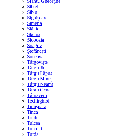
Sfântu Gheorghe
Sibiel
Sibiu
Sighișoara
Simeria
Slănic
Slatina
Slobozia
Snagov
Ștefănești
Suceava
Târgoviște
Târgu Jiu
Târgu Lăpuș
Târgu Mureș
Târgu Neamț
Târgu Ocna
Târnăveni
Techirghiol
Timișoara
Tinca
Toplița
Tulcea
Turceni
Turda