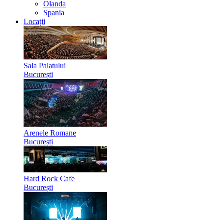
Olanda
Spania
Locații
Sala Palatului
București
Arenele Romane
București
Hard Rock Cafe
București