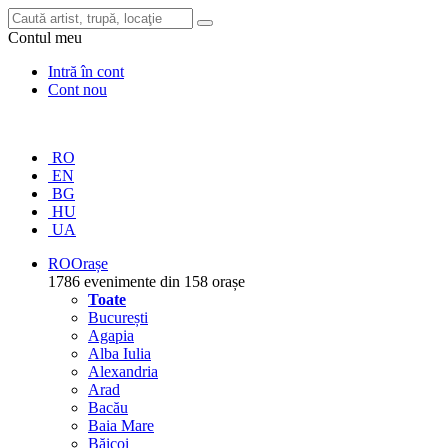
Contul meu
Intră în cont
Cont nou
RO
EN
BG
HU
UA
RO
Orașe
1786 evenimente din 158 orașe
Toate
București
Agapia
Alba Iulia
Alexandria
Arad
Bacău
Baia Mare
Băicoi