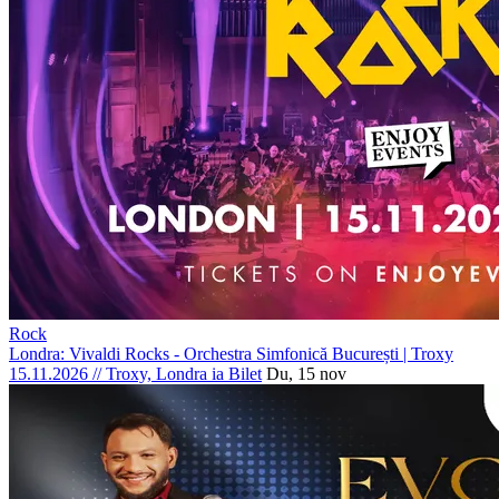
Rock
Londra: Vivaldi Rocks - Orchestra Simfonică București | Troxy
15.11.2026
//
Troxy, Londra
ia Bilet
Du, 15 nov