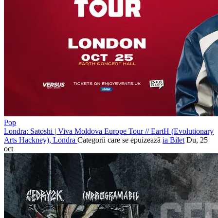
Pop
Londra: Satoshi | Viva Moldova Europe Tour
//
EartH (Evolutionary
Arts Hackney), Londra
Categorii care se epuizează
ia Bilet
Du, 25
oct