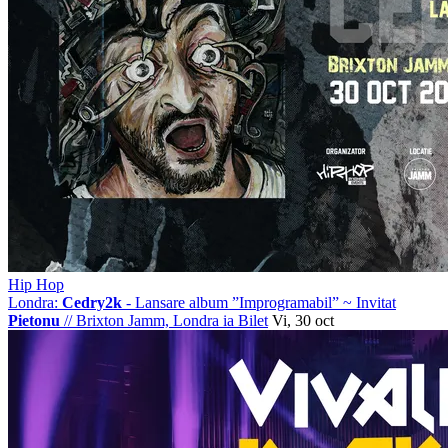
Hip Hop
Londra:
Cedry2k
- Lansare album ”Improgramabil” ~ Invitat
Pietonu
//
Brixton Jamm, Londra
ia Bilet
Vi, 30 oct