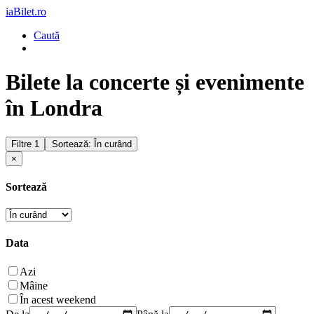
iaBilet.ro
Caută
Bilete la concerte și evenimente
în Londra
Filtre
1
Sortează: În curând
×
Sortează
Data
Azi
Mâine
În acest weekend
De la
Până la