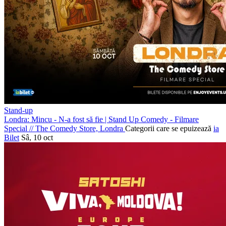
Stand-up
Londra: Mincu - N-a fost să fie | Stand Up Comedy - Filmare
Special
//
The Comedy Store, Londra
Categorii care se epuizează
ia
Bilet
Sâ, 10 oct