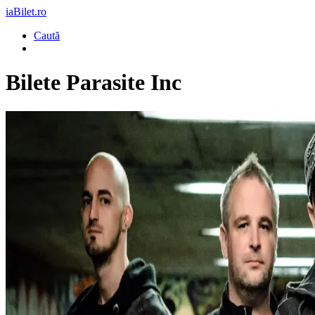
iaBilet.ro
Caută
Bilete
Parasite Inc