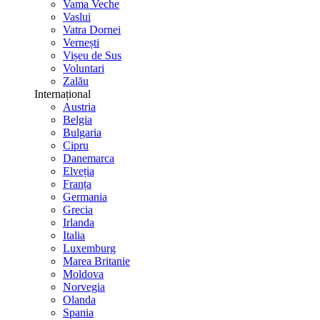
Vama Veche
Vaslui
Vatra Dornei
Vernești
Vișeu de Sus
Voluntari
Zalău
Internațional
Austria
Belgia
Bulgaria
Cipru
Danemarca
Elveția
Franța
Germania
Grecia
Irlanda
Italia
Luxemburg
Marea Britanie
Moldova
Norvegia
Olanda
Spania