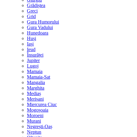
Grădiștea
Greci
Grid
Gura Humorului
Gura Vadului
Hunedoara
Huși
Iași
Ieud
Însurăței
Jupiter
Lugoj
Mamaia
Mamaia-Sat
Mangalia
Marghita
Mediaș
Merișani
Miercurea Ciuc
Mogoșoaia
Moroeni
Murani
Negrești-Oaș
Neptun