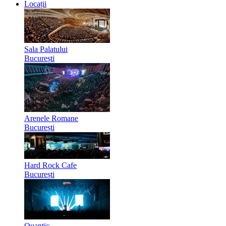
Locații
Sala Palatului
București
Arenele Romane
București
Hard Rock Cafe
București
Quantic