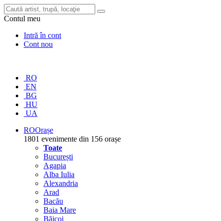
Contul meu
Intră în cont
Cont nou
RO
EN
BG
HU
UA
RO
Orașe
1801 evenimente din 156 orașe
Toate
București
Agapia
Alba Iulia
Alexandria
Arad
Bacău
Baia Mare
Băicoi