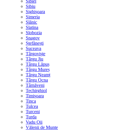
Sibiel
Sibiu
Sighișoara
Simeria
Slănic
Slatina
Slobozia
Snagov
Ștefănești
Suceava
Târgoviște
Târgu Jiu
Târgu Lăpuș
Târgu Mureș
Târgu Neamț
Târgu Ocna
Târnăveni
Techirghiol
Timișoara
Tinca
Tulcea
Turceni
Turda
Vadu Oii
Vălenii de Munte