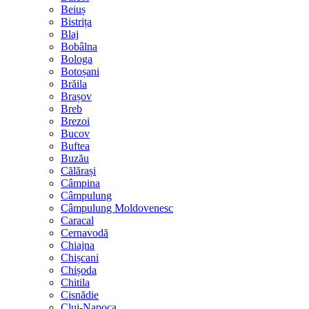
Beiuș
Bistrița
Blaj
Bobâlna
Bologa
Botoșani
Brăila
Brașov
Breb
Brezoi
Bucov
Buftea
Buzău
Călărași
Câmpina
Câmpulung
Câmpulung Moldovenesc
Caracal
Cernavodă
Chiajna
Chișcani
Chișoda
Chitila
Cisnădie
Cluj-Napoca