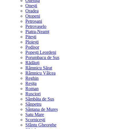
Oltenița
Onești
Oradea
Otopeni
Petroșani
Petrovaselo
Piatra-Neamț
Pitești
Ploiești
Podișor
Popești Leordeni
Porumbacu de Sus
Rădăuți
Râmnicu Sărat
Râmnicu Vâlcea
Reghin
Reșița
Roman
Rusciori
Sâmbăta de Sus
Sânpetru
Sântana de Mureș
Satu Mare
Scornicești
Sfântu Gheorghe