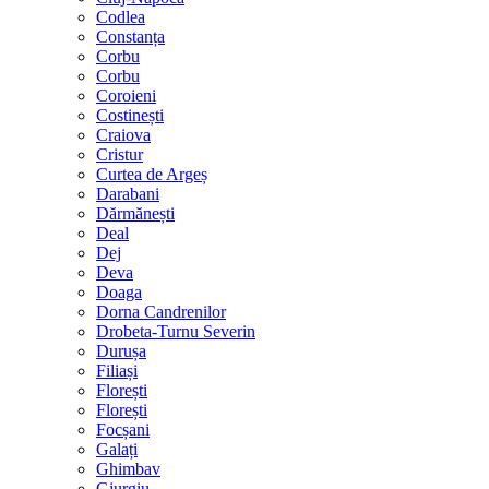
Codlea
Constanța
Corbu
Corbu
Coroieni
Costinești
Craiova
Cristur
Curtea de Argeș
Darabani
Dărmănești
Deal
Dej
Deva
Doaga
Dorna Candrenilor
Drobeta-Turnu Severin
Durușa
Filiași
Florești
Florești
Focșani
Galați
Ghimbav
Giurgiu