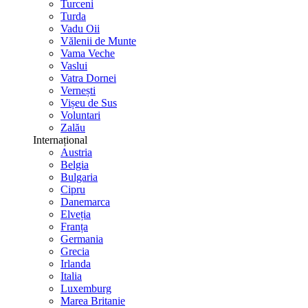
Turceni
Turda
Vadu Oii
Vălenii de Munte
Vama Veche
Vaslui
Vatra Dornei
Vernești
Vișeu de Sus
Voluntari
Zalău
Internațional
Austria
Belgia
Bulgaria
Cipru
Danemarca
Elveția
Franța
Germania
Grecia
Irlanda
Italia
Luxemburg
Marea Britanie