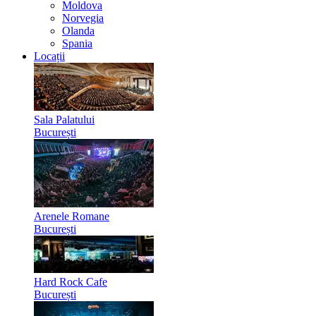
Moldova
Norvegia
Olanda
Spania
Locații
Sala Palatului
București
Arenele Romane
București
Hard Rock Cafe
București