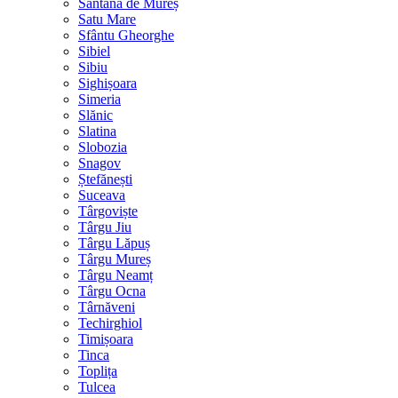
Sântana de Mureș
Satu Mare
Sfântu Gheorghe
Sibiel
Sibiu
Sighișoara
Simeria
Slănic
Slatina
Slobozia
Snagov
Ștefănești
Suceava
Târgoviște
Târgu Jiu
Târgu Lăpuș
Târgu Mureș
Târgu Neamț
Târgu Ocna
Târnăveni
Techirghiol
Timișoara
Tinca
Toplița
Tulcea