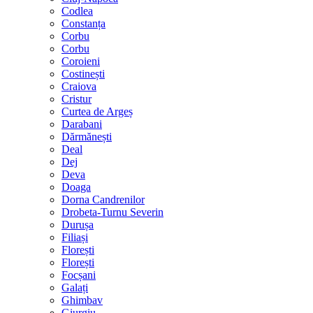
Codlea
Constanța
Corbu
Corbu
Coroieni
Costinești
Craiova
Cristur
Curtea de Argeș
Darabani
Dărmănești
Deal
Dej
Deva
Doaga
Dorna Candrenilor
Drobeta-Turnu Severin
Durușa
Filiași
Florești
Florești
Focșani
Galați
Ghimbav
Giurgiu