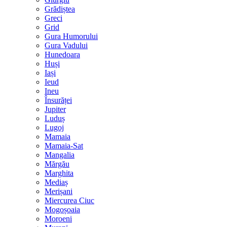
Grădiștea
Greci
Grid
Gura Humorului
Gura Vadului
Hunedoara
Huși
Iași
Ieud
Ineu
Însurăței
Jupiter
Luduș
Lugoj
Mamaia
Mamaia-Sat
Mangalia
Mărgău
Marghita
Mediaș
Merișani
Miercurea Ciuc
Mogoșoaia
Moroeni