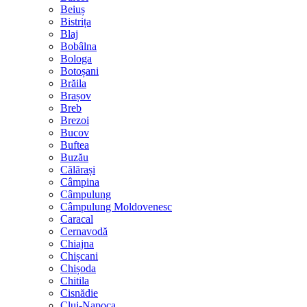
Beiuș
Bistrița
Blaj
Bobâlna
Bologa
Botoșani
Brăila
Brașov
Breb
Brezoi
Bucov
Buftea
Buzău
Călărași
Câmpina
Câmpulung
Câmpulung Moldovenesc
Caracal
Cernavodă
Chiajna
Chișcani
Chișoda
Chitila
Cisnădie
Cluj-Napoca