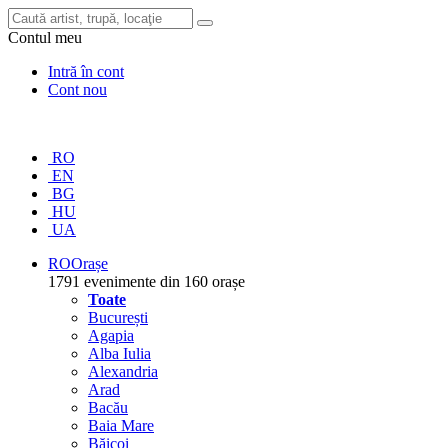
Contul meu
Intră în cont
Cont nou
RO
EN
BG
HU
UA
RO
Orașe
1791 evenimente din 160 orașe
Toate
București
Agapia
Alba Iulia
Alexandria
Arad
Bacău
Baia Mare
Băicoi