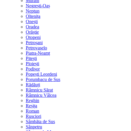
Murani
Negrești-Oaș
Neptun
Oltenița
Onești
Oradea
Orăștie
Otopeni
Petroșani
Petrovaselo
Piatra-Neamț
Pitești
Ploiești
Podișor
Popești Leordeni
Porumbacu de Sus
Rădăuți
Râmnicu Sărat
Râmnicu Vâlcea
Reghin
Reșița
Roman
Rusciori
Sâmbăta de Sus
Sânpetru