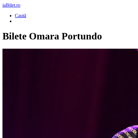
iaBilet.ro
Caută
Bilete
Omara Portundo