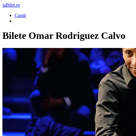
iaBilet.ro
Caută
Bilete
Omar Rodriguez Calvo