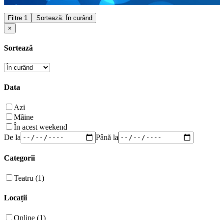
Filtre
1
Sortează: În curând
×
Sortează
Data
Azi
Mâine
În acest weekend
De la
Până la
Categorii
Teatru (1)
Locații
Online (1)