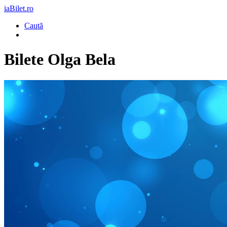
iaBilet.ro
Caută
Bilete
Olga Bela