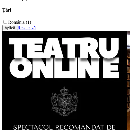
Țări
România (1)
Resetează