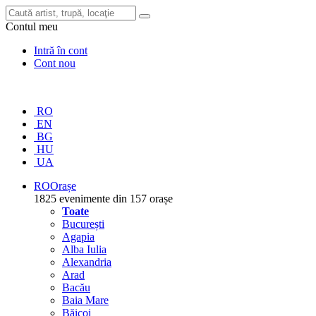
Contul meu
Intră în cont
Cont nou
RO
EN
BG
HU
UA
RO
Orașe
1825 evenimente din 157 orașe
Toate
București
Agapia
Alba Iulia
Alexandria
Arad
Bacău
Baia Mare
Băicoi