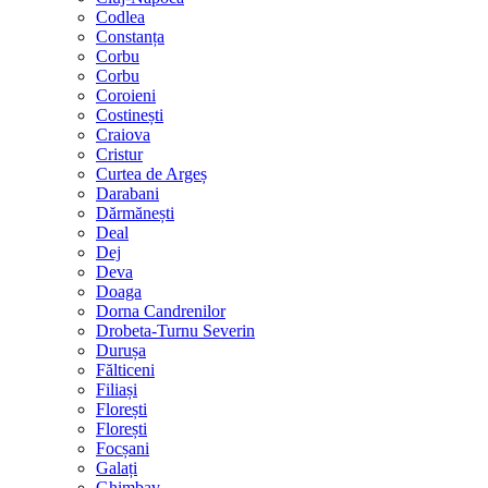
Codlea
Constanța
Corbu
Corbu
Coroieni
Costinești
Craiova
Cristur
Curtea de Argeș
Darabani
Dărmănești
Deal
Dej
Deva
Doaga
Dorna Candrenilor
Drobeta-Turnu Severin
Durușa
Fălticeni
Filiași
Florești
Florești
Focșani
Galați
Ghimbav