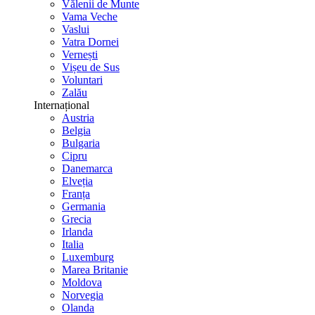
Vălenii de Munte
Vama Veche
Vaslui
Vatra Dornei
Vernești
Vișeu de Sus
Voluntari
Zalău
Internațional
Austria
Belgia
Bulgaria
Cipru
Danemarca
Elveția
Franța
Germania
Grecia
Irlanda
Italia
Luxemburg
Marea Britanie
Moldova
Norvegia
Olanda