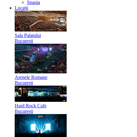
Spania
Locații
Sala Palatului
București
Arenele Romane
București
Hard Rock Cafe
București