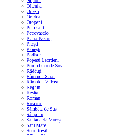
Neptun
Oltenița
Onești
Oradea
Otopeni
Petroșani
Petrovaselo
Piatra-Neamț
Pitești
Ploiești
Podișor
Popești Leordeni
Porumbacu de Sus
Rădăuți
Râmnicu Sărat
Râmnicu Vâlcea
Reghin
Reșița
Roman
Rusciori
Sâmbăta de Sus
Sânpetru
Sântana de Mureș
Satu Mare
Scornicești