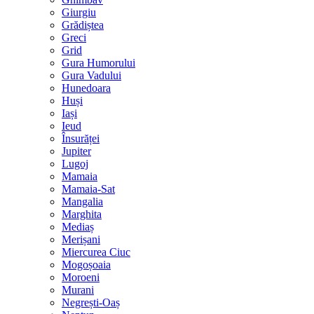
Giurgiu
Grădiștea
Greci
Grid
Gura Humorului
Gura Vadului
Hunedoara
Huși
Iași
Ieud
Însurăței
Jupiter
Lugoj
Mamaia
Mamaia-Sat
Mangalia
Marghita
Mediaș
Merișani
Miercurea Ciuc
Mogoșoaia
Moroeni
Murani
Negrești-Oaș