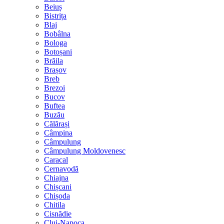
Beiuș
Bistrița
Blaj
Bobâlna
Bologa
Botoșani
Brăila
Brașov
Breb
Brezoi
Bucov
Buftea
Buzău
Călărași
Câmpina
Câmpulung
Câmpulung Moldovenesc
Caracal
Cernavodă
Chiajna
Chișcani
Chișoda
Chitila
Cisnădie
Cluj-Napoca