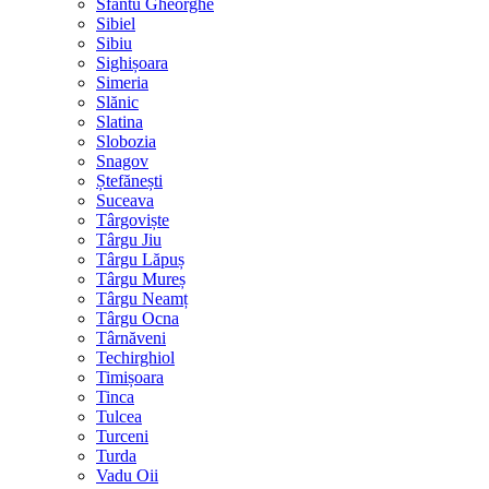
Sfântu Gheorghe
Sibiel
Sibiu
Sighișoara
Simeria
Slănic
Slatina
Slobozia
Snagov
Ștefănești
Suceava
Târgoviște
Târgu Jiu
Târgu Lăpuș
Târgu Mureș
Târgu Neamț
Târgu Ocna
Târnăveni
Techirghiol
Timișoara
Tinca
Tulcea
Turceni
Turda
Vadu Oii