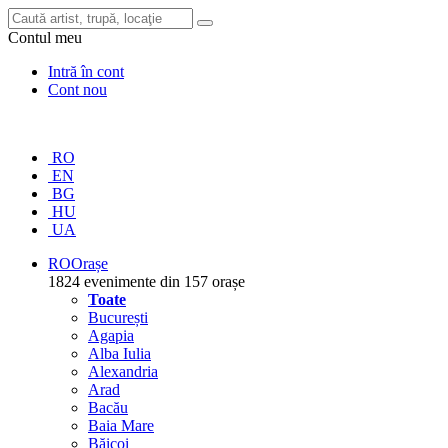
Contul meu
Intră în cont
Cont nou
RO
EN
BG
HU
UA
RO
Orașe
1824 evenimente din 157 orașe
Toate
București
Agapia
Alba Iulia
Alexandria
Arad
Bacău
Baia Mare
Băicoi