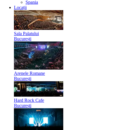
Spania
Locații
Sala Palatului
București
Arenele Romane
București
Hard Rock Cafe
București