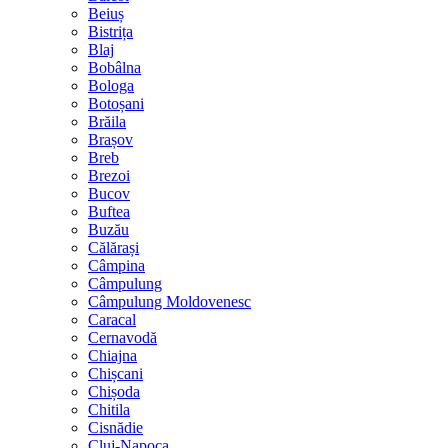
Beiuș
Bistrița
Blaj
Bobâlna
Bologa
Botoșani
Brăila
Brașov
Breb
Brezoi
Bucov
Buftea
Buzău
Călărași
Câmpina
Câmpulung
Câmpulung Moldovenesc
Caracal
Cernavodă
Chiajna
Chișcani
Chișoda
Chitila
Cisnădie
Cluj-Napoca