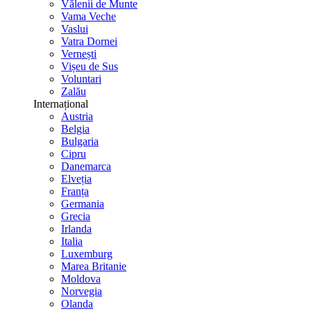
Vălenii de Munte
Vama Veche
Vaslui
Vatra Dornei
Vernești
Vișeu de Sus
Voluntari
Zalău
Internațional
Austria
Belgia
Bulgaria
Cipru
Danemarca
Elveția
Franța
Germania
Grecia
Irlanda
Italia
Luxemburg
Marea Britanie
Moldova
Norvegia
Olanda