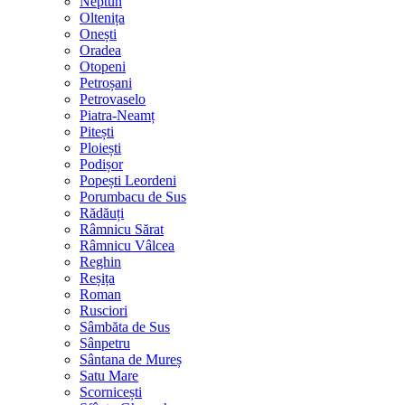
Neptun
Oltenița
Onești
Oradea
Otopeni
Petroșani
Petrovaselo
Piatra-Neamț
Pitești
Ploiești
Podișor
Popești Leordeni
Porumbacu de Sus
Rădăuți
Râmnicu Sărat
Râmnicu Vâlcea
Reghin
Reșița
Roman
Rusciori
Sâmbăta de Sus
Sânpetru
Sântana de Mureș
Satu Mare
Scornicești