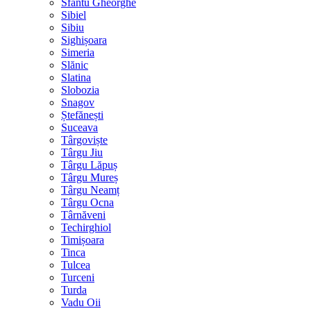
Sfântu Gheorghe
Sibiel
Sibiu
Sighișoara
Simeria
Slănic
Slatina
Slobozia
Snagov
Ștefănești
Suceava
Târgoviște
Târgu Jiu
Târgu Lăpuș
Târgu Mureș
Târgu Neamț
Târgu Ocna
Târnăveni
Techirghiol
Timișoara
Tinca
Tulcea
Turceni
Turda
Vadu Oii