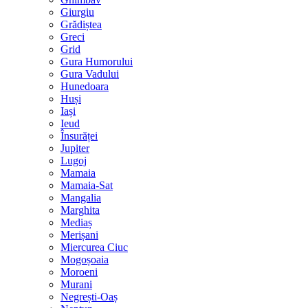
Giurgiu
Grădiștea
Greci
Grid
Gura Humorului
Gura Vadului
Hunedoara
Huși
Iași
Ieud
Însurăței
Jupiter
Lugoj
Mamaia
Mamaia-Sat
Mangalia
Marghita
Mediaș
Merișani
Miercurea Ciuc
Mogoșoaia
Moroeni
Murani
Negrești-Oaș