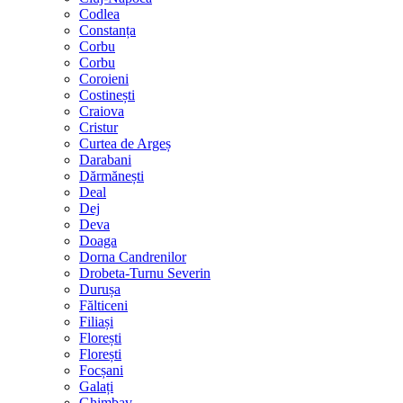
Codlea
Constanța
Corbu
Corbu
Coroieni
Costinești
Craiova
Cristur
Curtea de Argeș
Darabani
Dărmănești
Deal
Dej
Deva
Doaga
Dorna Candrenilor
Drobeta-Turnu Severin
Durușa
Fălticeni
Filiași
Florești
Florești
Focșani
Galați
Ghimbav